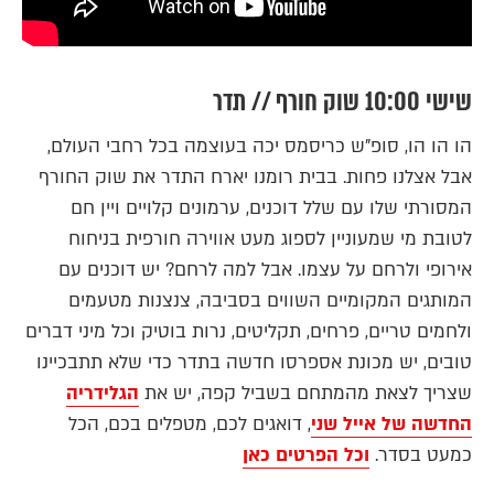
שישי 10:00 שוק חורף // תדר
הו הו הו, סופ"ש כריסמס יכה בעוצמה בכל רחבי העולם,
אבל אצלנו פחות. בבית רומנו יארח התדר את שוק החורף
המסורתי שלו עם שלל דוכנים, ערמונים קלויים ויין חם
לטובת מי שמעוניין לספוג מעט אווירה חורפית בניחוח
אירופי ולרחם על עצמו. אבל למה לרחם? יש דוכנים עם
המותגים המקומיים השווים בסביבה, צנצנות מטעמים
ולחמים טריים, פרחים, תקליטים, נרות בוטיק וכל מיני דברים
טובים, יש מכונת אספרסו חדשה בתדר כדי שלא תתבכיינו
שצריך לצאת מהמתחם בשביל קפה, יש את
הגלידריה
החדשה של אייל שני
, דואגים לכם, מטפלים בכם, הכל
כמעט בסדר.
וכל הפרטים כאן