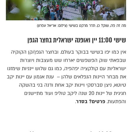
מה זה פה, שוק? כן. תדר מרקט בשישי (צילום: אריאל עפרון)
שישי 11:00 יין ואופנה ישראלית בחצר הגפן
אין כמו יפו בשישי בבוקר בעולם. ובחצר הגפן/קן הקוקיה
שבפאתי שוק הפשפשים יארחו שש מעצבות ויוצרות
ישראליות עם קולקציה יפהפיה, כמו גם שלוש יינניות שימזגו
את מבחר היינות הנפלאים שלהן – ענת אגמון עם יינות יקב
טיוטא, ניצן סברסקי ויינות יקב אחת ודנה בני בהשקה
חגיגית של יינות 20 שנה ליקב טוליפ ועוד מתיישנים
והפתעות.
פרטים? בסדר
.