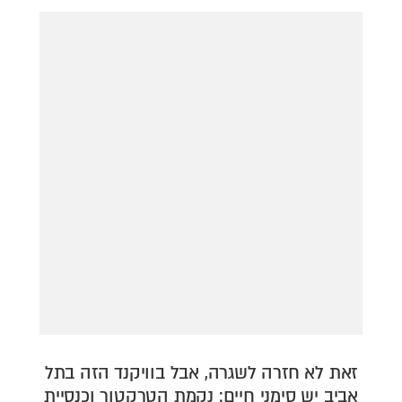
דירה להכיר
© יובל סיגלר תקשורת בע"מ 2026
Designed, Developed and Powered by
RGB Media
תוכן מקודם
זאת לא חזרה לשגרה, אבל בוויקנד הזה בתל
אביב יש סימני חיים: נקמת הטרקטור וכנסיית