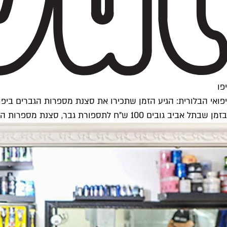
יפו
יפואי הבלורית: הגיע הזמן שתכירו את סצנת מספרות הגברים ביפו
בזמן שבתל אביב גובים 100 ש"ח לתספורת גבר, סצנת מספרות הגברים ביפו ובבת ים לוהטת כמייבש שיער תקול. השירות ניתן עם מוזיקה ערבית, סיגריה ביד וחשוב מכל – ללא סמול טוק מעיק