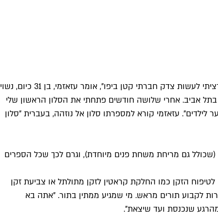
זכי עזאזמי בורך בשיער פנים שופע. בגיל 14 החל לטפח זקן, אבל לא הבין מדוע כל טיפול אצל ספר ביפו צריך להרקיע לכ־80 ש"ח. "רציתי לעשות צדק חברתי קטן ביפו", אומר עזאזמי, בן 31 כיום, נשוי
 בתל אביב. אחרי שלושה חודשים פתחתי את הסלון הראשון שלי
כולי, אך גם עיצוב שיער לילדים". עזאזמי קורא למספרתו סלון אל נוזהה, בעברית "סלון
 ש"ח ראש וזקן. מאוחר יותר העלה את המחיר ל־50 ש"ח לאותו טיפול בדיוק (שכולל גם מריחת משחת פנים מיוחדת), וגרם לכך שכל הספרים
 לטיפוח הזקן כמו החלקת קראטין לזקן מתולתל או צביעת זקן
ות לקבוע תורים מראש. מי שמגיע ממתין בתור. "אתה בא
מהרגע שנכנסת ועד שיצאת".