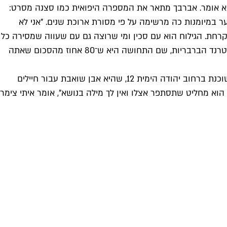
הוא אומר. אברבך מתאר את המספרה היפואית כמו סצנה מסרט:
 במיומנות כה מרשימה על פי מסורת ארוכת שנים. "אני לא
רחת. הגילוח הוא עם סכין ומי שרוצה גם עם שעווה שמסירה כל
שערה מיותרת בפנים. אתה מרגיש שאתה בא ועושה מה שאתה צריך לעשות, בלי שיחות מיותרות, חרטוטים או פוזה. בעיקר לעומת טרנד הברבריות, שם התחושה היא ש־80 אחוז מהסכום שאתה
ביפו קיימות כ־15 מספרות לגברים, אך אף אחת מהן לא מגדירה את עצמה כסלון לגבר. מספרה ידועה במיוחד היא מספרת מוריס השוכנת ברחוב יהודה הימית 12, שהיא אבן שואבת עבור חיילים
וא מחליט שתסתפר אצלו ואין לך מילה בנושא", אומר איתי צימר