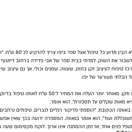
לשבור את השוק. למדתי בבית ספר של אבי פדידה ברחוב דיזנגוף
 ירושלים 94, שהיה בגודל 16 מ"ר. זה היה מרכז טיפוח לעיצוב זקן בחוט, שעווה, שמנים ו
 הבלתי מעורער של יפו.
כשפתח עזאזמי את סלון הטיפוח הוא קבע מחיר של 40
ציא מאות שקלים על תספורת", הוא אומר.
אותה הכתובת. "הוספתי פדיקור רגליים לגברים, טיפולים נרחבים
וכללת ועוד", הוא אומר בגאווה. המספרה ידועה בכך שאין אפשר
פל פנים אחד, אז זמן ההמתנה אינו ארוך. לוקח מקסימום שעה 