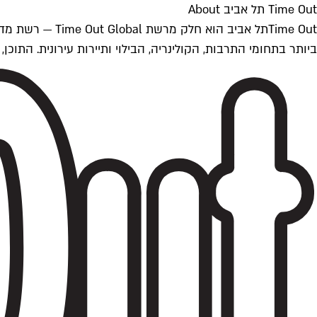
Time Out תל אביב About
ביותר בתחומי התרבות, הקולינריה, הבילוי ותיירות עירונית. התוכן, שמתעדכן 24/7, נכתב ונערך על ידי צוות עיתונאים מקצועי מקומי בישראל, בהתאם לסטנדרט