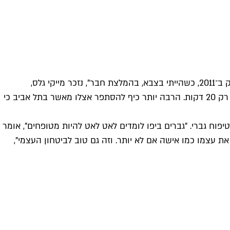
תל אביבים שחושבים מחוץ לקופסה ומכירים בעל פה את המסלול של קו 25 אף הדרימו לבת ים. "התחלתי להסתפר אצל סימו ואיציק ב־2011, כשהייתי בצבא, בהמלצת חבר", נזכר מייקי גלס,
שמתחזק תספורת קצוצה שעולה לו 40־50 ש"ח במספרה הממוקמת בבלפור 59 בבת ים. "אני נוסע אליו באוטובוס או באופניים, זה רק 20 דקות. הרבה יותר כיף להסתפר אצלו מאשר בתל אביב כי
וח גברי. "גברים ביפו לומדים לאט לאט להיות מטופחים", אומר
בגבות שלו, אבל כאן זה נגמר. לא שמענו ביקורת אחרת. אנחנו ב־2019, וגבר צריך לטפח את עצמו כמו אישה אם לא יותר. וזה גם טוב לביטחון העצמי",