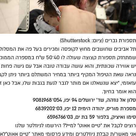
תספורת גברים (ציום: Shutterstock)
יש אווירה שכונתית, והוא עושה עבודה טובה אבל עם גישה פחות פ
נראה שאת הטיפול המקיף ביותר במחיר המשתלם ביותר ניתן לקבל ב
הוא אומר בחיוך.
סלון אל נוזהה, שד' ירושלים 94 יפו, 054־9081968
מספרת מוריס, יהודה הימית 12 יפו, 03־6839202
סימו ואיציק, בלפור 59 בת ים, 03־6596766
רוצים לקבל את ״טיים אאוט״ למייל? הירשמו לניוזלטר שלנו
אני מאשר/ת קבלת ניוזלטרים ומידע פרסומי מאתר ״טיים אאוט״
לאי