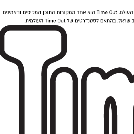
Time Outתל אביב הוא חלק מרשת Time Out Global — רשת מדיה בינלאומית הפועלת ב-360 ערים מרכזיות וב-60 מדינות ברחבי העולם. Time Out הוא אחד ממקורות התוכן המקיפים והאמינים