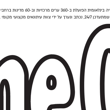
ים של Time Out העולמית.