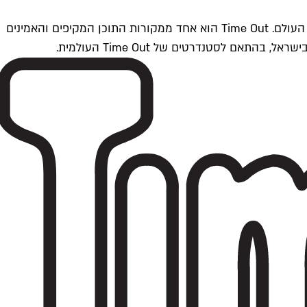
Time Outתל אביב הוא חלק מרשת Time Out Global — רשת מדיה בינלאומית הפועלת ב-360 ערים מרכזיות וב-60 מדינות ברחבי העולם. Time Out הוא אחד ממקורות התוכן המקיפים והאמינים