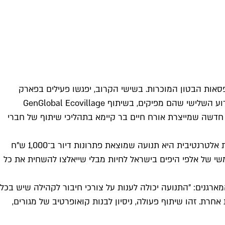
פסאות הבטון המוכרות. בשישי הקרוב, יפגשו פעילים בפארק
 השלישי שהם מפיקים, בשיתוף Gen
Global Ecovillage
ו חדשה שמייצרת אורח חיים בר קיימא בתהליכי שיתוף של חברי
אורח החיים מתבטא לא רק בפן האקולוגי אלא נוגע לחיי הקהילה בכל הרבדים. מארגני האירוע מספרים על הרעיון: "תנועת התיישבות אלטרנטיבית היא תנועה שמוצאת פתרונות דיור ב־1,000 ש"ח
ש"ח ומעלה. התנועה באה לענות על צורך ממשי של אלפי היפים בישראל לחיות מבלי שייאלצו להשחית את כל
רגנים: "התנועה יכולה לענות על צורכי חיבור לקהילה שיש בכל
חרת. זהו שיתוף פעולה, ניסיון לבנות קואופרטיב של מגורים,