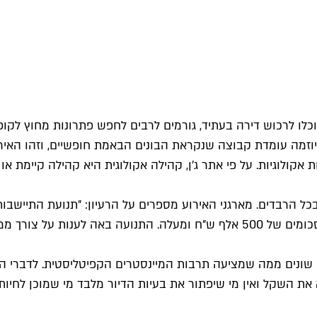
וכלו לרכוש דירה בעתיד, גורמים לרבים לחפש פתרונות מחוץ לקו
יוזמה עומדת קבוצה שנקראת הבונים הבאמת חופשיים, וזהו האירוע
אקולוגיות. על פי אתר ג'ן, קהילה אקולוגית היא קהילה קיימת א
עד 50 אלף ש"ח, בניגוד לתנועות התיישבות אחרות אשר בקשות סכומים של 500 אלף 
 שונים ממה שמציעה תרבות המיינסטרים הקפיטליסטית. לדברי המא
את השקל ואין מי שיפתור את בעיות הדיור מלבד מי שמוכן לחיות א