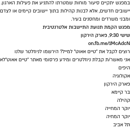
במפגש יתקיים סיעור מוחות שמטרתו להתניע את פעילות הארגון. בע
יישובים חדשים, אלא לבנות קהילות בתוך יישובים קיימים או לצדם
ומבני משרדים ומחסנים בעיר.
מפגש הקמת תנועת התיישבות אלטרנטיבית
שישי 9:30, פארק הירקון
on.fb.me/1McAdcN
רוצים לקבל את ״טיים אאוט״ למייל? הירשמו לניוזלטר שלנו
אני מאשר/ת קבלת ניוזלטרים ומידע פרסומי מאתר ״טיים אאוט״
לאי
היפים
אקולוגיה
פארק הירקון
בר קיימא
קהילה
יוקר המחייה
יוקר המחיה
תל אביב