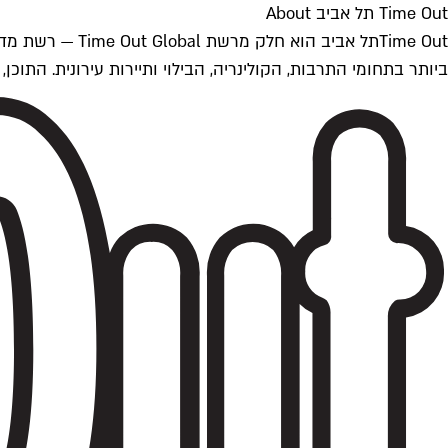
Time Out תל אביב About
ביותר בתחומי התרבות, הקולינריה, הבילוי ותיירות עירונית. התוכן, שמתעדכן 24/7, נכתב ונערך על ידי צוות עיתונאים מקצועי מקומי בישראל, בהתאם לסטנדרט