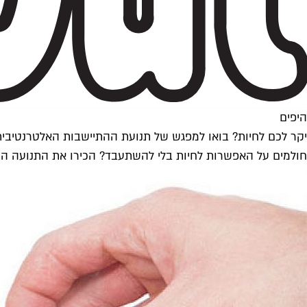
היפים
יקר לכם לחיות? בואו למפגש של תנועת ההתיישבות האלטרנטיבית
חולמים על האפשרות לחיות בלי להשתעבד? הכירו את התנועה החדשה שתציע לכם פתרונות דיור בין 1,000 ל-50 אלף ש"ח. מפ