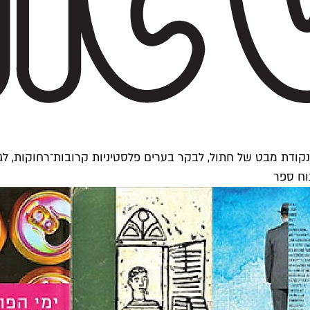
שנות ה־40, לראות את באר שבע מנקודת מבט של חתול, לבקר בערים פלסטיניות קרוב
וח ספר