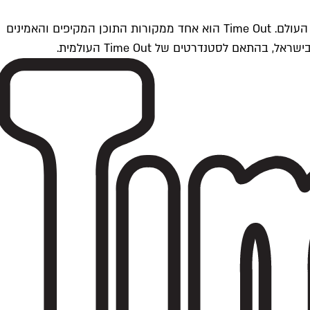
Time Outתל אביב הוא חלק מרשת Time Out Global — רשת מדיה בינלאומית הפועלת ב-360 ערים מרכזיות וב-60 מדינות ברחבי העולם. Time Out הוא אחד ממקורות התוכן המקיפים והאמינים