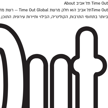
Time Out תל אביב About
ביותר בתחומי התרבות, הקולינריה, הבילוי ותיירות עירונית. התוכן, שמתעדכן 24/7, נכתב ונערך על ידי צוות עיתונאים מקצועי מקומי בישראל, בהתאם לסטנדרט