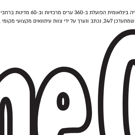
ים של Time Out העולמית.