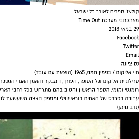
קולאז' ספרים לאורך כל ישראל.
מאת
כתבי מערכת Time Out
29 במאי 2018
Facebook
Twitter
Email
נס ציונה
חיי אליקום / בנימין תמוז, 1965 (הוצאת עם עובד)
טרילוגיית אליקום של הסופר, העורך, המבקר והאמן האגדי הנשכח ב
רומנטי וקומי. הספר הראשון והטוב בהם מתרחש בכל רחבי הארץ
עבודה בפרדס של האחים בוראשווילי ומספק הצצה משעשעת לנוף האנושי והגיאוגרפי של המקום בשנות ה־40, כשעוד 
(נדב נוימן)