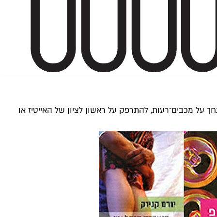
ות־רחוקות, לגחך על מכבים־רעות, להתרפק על ראשון לציון של האייטיז או