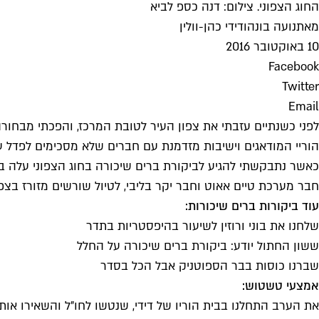
החוג הצפוני. צילום: דנה כספ לביא
מאת
נועה בונה
ו
דידי כהן-וולין
10 באוקטובר 2016
Facebook
Twitter
Email
לפני כשנתיים עזבתי את צפון העיר לטובת המרכז, והפכתי מבחור
הוריי המודאגים וישיבות מזדמנת עם חברים שלא מסכימים לפדל עד 
חבר מערכת טיים אאוט וחבר יקר בליבי, לטיול שורשים מזורז בצפו
עוד ביקורות ברים שיכורות:
שלחנו את בוני ורוזין לשיעור בהיפסטריות בתדר
ששון החתול יודע: ביקורת ברים שיכורה על החלל
שברנו כוסות בבר הספוטניק אבל הכל בסדר
אמצעי טשטוש:
את הערב התחלנו בבית הוריו של דידי, שנטשו לחו"ל והשאירו אותו