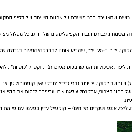
רושם שהאווירה בבר מושתת על אמנות השיחה של בלייני המקום ול
ה משמחת עבורנו ועבור הקפיטליסטים של דורנו. כל מסלול מציע 
החלטנו להמשיך על הקו היוקרתי שהתחלנו איתו וללכת על צמיד הקוקטיילים ב-95 
רה וקליפות אשכוליות המוגש בכוס מסוכרת): קוקטייל "כוסיות" קל
והל) שנחשב לקוקטייל יותר גברי (דידי: "חבל שאין קוסמופוליטן. אנ
החוג הצפוני, אבל נמליץ לאמיצים שביניהם לנסות את ההיי אנד 
ית.
ו, ליצ'י, אננס ושקדים מלוחים) – קוקטייל עדין בטעמו עם סיומת 