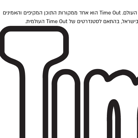
Time Outתל אביב הוא חלק מרשת Time Out Global — רשת מדיה בינלאומית הפועלת ב-360 ערים מרכזיות וב-60 מדינות ברחבי העולם. Time Out הוא אחד ממקורות התוכן המקיפים והאמינים