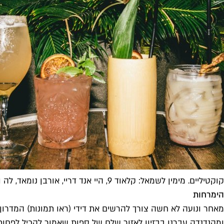
קוקטיליים. מימין לשמאל: קלאוד 9, היי אנד דריי, אורבן נומאד, לה ויולה. צילום: דנה כספ לביא
הימרחות
מאחר ונועה לא חשה צורך להרשים את דידי (ראו תמונות) המדרון
ומהנדנדה עברנו בבזיון לאזור שלם של ספות שאמור להכיל לפחות 