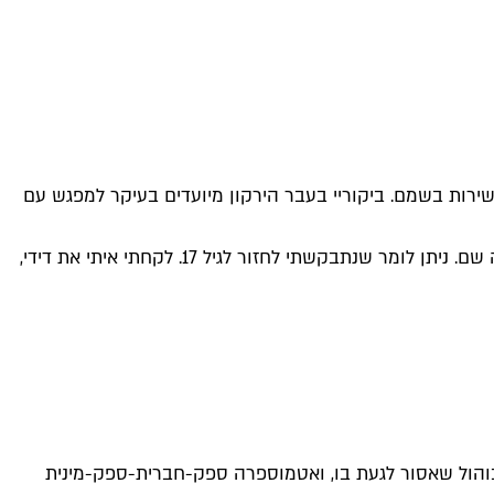
שירות בשמם. ביקוריי בעבר הירקון מיועדים בעיקר למפגש עם
כאשר נתבקשתי להגיע לביקורת ברים שיכורה בחוג הצפוני עלה בי חשש ממפגש מחזור כפוי מאחר שכל צפון העיר לדורותיה מבלה שם. ניתן לומר שנתבקשתי לחזור לגיל 17. לקחתי איתי את דידי,
 אלכוהול שאסור לגעת בו, ואטמוספרה ספק-חברית-ספק-מינית