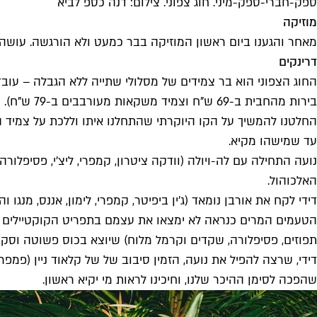
ספק-חברי-ספק-מיני. חוג צפוני. צילום: דנה כספ לביא
מוזיקה
מאחר והגענו ביום ראשון המוזיקה בבר כמעט ולא הורגשה. עושה 
דרינקים
החוג הצפוני הוא בר צמידים של מסלולי שתייה ללא הגבלה – עובד
בירות מהחבית ב-69 ש"ח וצמיד משקאות מעורבבים ב-79 ש"ח).
עד שמישהו מקיא.
נועה התחילה עם לה-ויולה (וודקה ציטרון, קמפרי, ליצ'י, פסיפלו
האלכוהול.
דידי לקח את אורבן נומאד (ג'ין ביפיטר, קמפרי, לימון, אננס, מנגו 
הטעמים המרים כנראה לא ימצאו את עצמם בתפריט הקוקטיילים של 
תפוזים, פסיפלורה, שקדים וקרמל מלוח) שיוצא בכוס פשוטה וסקס
דידי, שרצה להפיל את נועה, הזמין סיבוב של של קלאוד ניין (פמפר
שהפכה לסימן ההיכר שלנו, וחיכינו לראות מי יקיא ראשון.