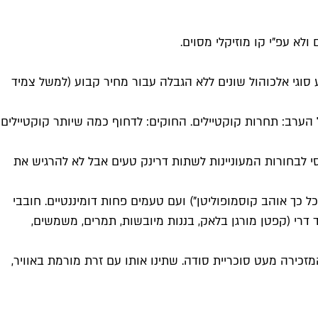
א עפ"י קו מוזיקלי מסוים.
סוגי אלכוהול שונים ללא הגבלה עבור מחיר קבוע (למשל צמיד
ש"ח, שהביא אותנו להברקה/הטעות הגדולה של הערב: תחרות קוקטיילים. החוקים: לדחוף כמה שיותר קוקטיילים
אסי לבחורות המעוניינות לשתות דרינק טעים אבל לא להרגיש את
י כל כך אוהב קוסמופוליטן") ועם טעמים פחות דומיננטיים. חובבי
דרי (קפטן מורגן בלאק, בננות מיובשות, תמרים, משמשים,
המזכירה מעט סוכריית סודה. שתינו אותו עם זרת מורמת באוויר,