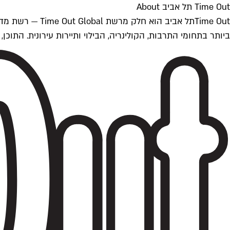
Time Out תל אביב About
ביותר בתחומי התרבות, הקולינריה, הבילוי ותיירות עירונית. התוכן, שמתעדכן 24/7, נכתב ונערך על ידי צוות עיתונאים מקצועי מקומי בישראל, בהתאם לסטנדרט