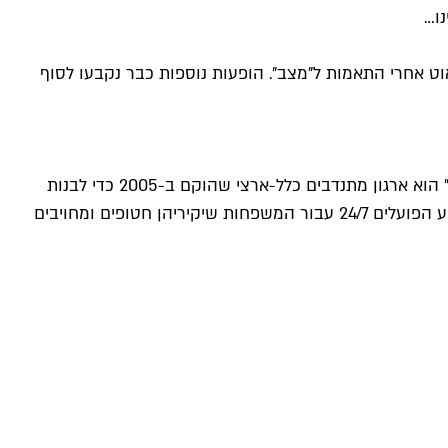
נו…
 אחרי התאמות ל"מצב". הופעות נוספות כבר נקבעו לסוף
אבל עוד לפני זה, כאמור, יתקיים מחר מופע ההתרמה ל"לב אחד" ועוד אפשר לרכוש כרטיסים ולתרום. ארגון הסיוע האזרחי "לב אחד" הוא ארגון מתנדבים כלל-ארצי שהוקם ב-2005 כדי לבנות
תשתית להפעלה מקצועית ומאורגנת של מתנדבים במצבי חירום. ב-7.10 הקים הארגון מטה סיוע המונה מאות מתנדבים ואנשי מקצוע הפועלים 24/7 עבור המשפחות שיקיריהן חטופים ומחויבים