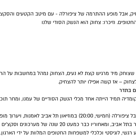
ק, אבל מופע ההתרמה של ציפורלה - עם מיטב הקטעים והסקצ'ים
חטופים. וזיכרו: צחוק הוא הנשק הסודי שלנו
חד לעשות מאז ה-7.10 זה לצחוק. כל מי שצוחק מיד מרגיש קצת לא נעים, הצחוק נ
צחוק – אז קשה אפילו יותר להצחיק.
ם בתדר
מדיה תמיד הייתה אחד מכלי הנשק הסודיים של עמנו, ומחר תוכ
כמעט שלושה חודשים אחרי היום הארור ההוא, יתכנס מחר אנסמבל ציפורל
"לב אחד". האנסמבל הקומי שהפך לאחד הבולטים והאהובים ביו
שי, לוגיסטי וכלכלי למשפחות החטופים המלוות על ידי הארגון.