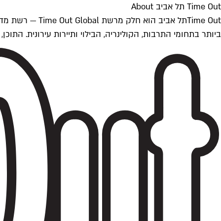
Time Out תל אביב About
ביותר בתחומי התרבות, הקולינריה, הבילוי ותיירות עירונית. התוכן, שמתעדכן 24/7, נכתב ונערך על ידי צוות עיתונאים מקצועי מקומי בישראל, בהתאם לסטנדרט