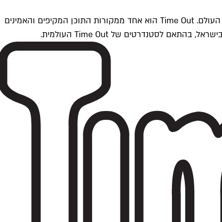
Time Outתל אביב הוא חלק מרשת Time Out Global — רשת מדיה בינלאומית הפועלת ב-360 ערים מרכזיות וב-60 מדינות ברחבי העולם. Time Out הוא אחד ממקורות התוכן המקיפים והאמינים