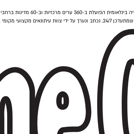
ים של Time Out העולמית.