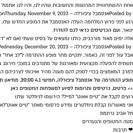
אחת ההשתחוווית המרגשות והחשובות שהיו לנו, והיו לנו. אתמול 
Posted by ‎
אנסמבל ציפורלה – Tziporela Theatre Company
Thursday, November 9, 2023
 on
רגע לפני פרוץ המלחמה העלה האנסמבל את המופע החדש שלו, "ק
ינואר, ו
עם הכרטיסים כדאי לכם להזדרז
.
אלה ימים מאוד מורכבים, כולנו נמצאים על בסיס שעתי (אם לא ״דק
Posted by ‎
אנסמבל ציפורלה – Tziporela Theatre Company
ednesday, December 20, 2023
למרב המאמצים בכדי לספק להם מענה מהיר ואיכותי לצרכיהם המג
מופע ההתרמה של אנסמבל ציפורלה, חמישי 4.1 20:00, מוזיאון תל אביב
>> פרטים, כרטיסים ותרומות לסיוע למשפחות החטופים כאן
רוצים לקבל את ״טיים אאוט״ למייל? הירשמו לניוזלטר שלנו
אני מאשר/ת קבלת ניוזלטרים ומידע פרסומי מאתר ״טיים אאוט״
לאי
תל אביב נרתמת
מטה החטופים והנעדרים
❤ תרבות