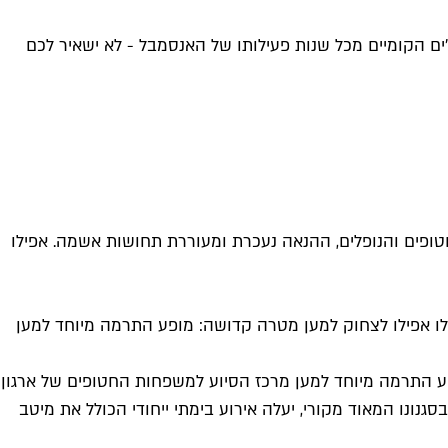
 הקומיים מכל שנות פעילותו של האנסמבל - לא ישאיר לכם
מהל במחשבות על החטופים והנופלים, ההנאה נעכרת ומעוררת תחושות אשמה. אפילו
לו אפילו לצחוק למען מטרה קדושה: מופע התרמה מיוחד למען
ה (חמישי, 20:00) במוזיאון תל אביב לאמנות, ויערוך מופע התרמה מיוחד למען מרכז הסיוע למשפחות החטופים של ארגון
תר בתל אביב, ומאחוריו כבר כמעט 20 שנה של מערכונים וסקצ'ים בסגנונו המאוד מקורי, יעלה אירוע בימתי ייחודי הכולל את מיטב