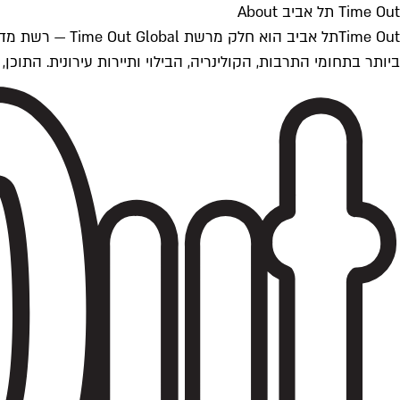
Time Out תל אביב About
ביותר בתחומי התרבות, הקולינריה, הבילוי ותיירות עירונית. התוכן, שמתעדכן 24/7, נכתב ונערך על ידי צוות עיתונאים מקצועי מקומי בישראל, בהתאם לסטנדרט