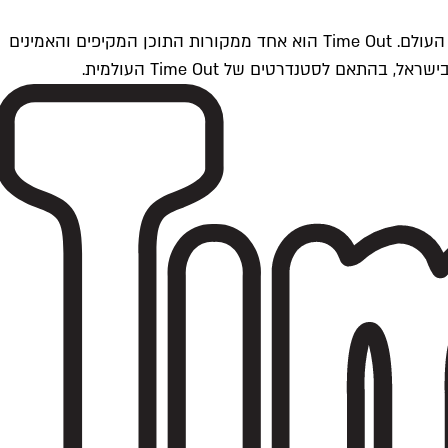
Time Outתל אביב הוא חלק מרשת Time Out Global — רשת מדיה בינלאומית הפועלת ב-360 ערים מרכזיות וב-60 מדינות ברחבי העולם. Time Out הוא אחד ממקורות התוכן המקיפים והאמינים