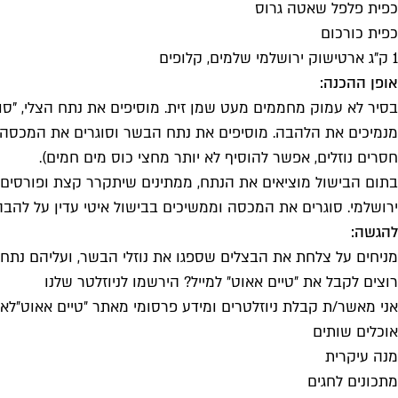
כפית פלפל שאטה גרוס
כפית כורכום
1 ק"ג ארטישוק ירושלמי שלמים, קלופים
אופן ההכנה:
בסיר לא עמוק מחממים מעט שמן זית. מוסיפים את נתח הצלי, "ס
מנמיכים את הלהבה. מוסיפים את נתח הבשר וסוגרים את המכסה. 
חסרים נוזלים, אפשר להוסיף לא יותר מחצי כוס מים חמים).
בתום הבישול מוציאים את הנתח, ממתינים שיתקרר קצת ופורסים או
ירושלמי. סוגרים את המכסה וממשיכים בבישול איטי עדין על להב
להגשה:
מניחים על צלחת את הבצלים שספגו את נוזלי הבשר, ועליהם נתח מ
רוצים לקבל את ״טיים אאוט״ למייל? הירשמו לניוזלטר שלנו
אני מאשר/ת קבלת ניוזלטרים ומידע פרסומי מאתר ״טיים אאוט״
לאי
אוכלים שותים
מנה עיקרית
מתכונים לחגים