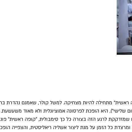
פה ראשית" מתחילה להיות מצחיקה. למשל קולר, שאמנם נהדרת בת
ביום שלישי"), היא הופכת לפרסונה אמוציונלית ולא מאוד משעשעת
ים שמזדקקת לרגע הזה בצורה כל כך סימבולית, "קופה ראשית" פו
ומרצדת כל הזמן על מנת ליצור אשליה ריאליסטית, והצפייה הופכת