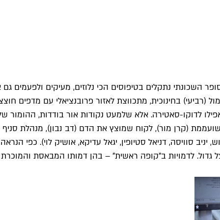
פר השכונתי נתקלים בטיפוסים הכי נלוזים, מעיקים ולפעמים גם אק
רביעי) בחינוכית, מתכווצת לאזור פרובנציאלי עם מדפים חוצצי
ילו לדוקו-סאטירה. אלא שלמעט נקודות אור בודדות, ההומור של 
ועממת (קרן מור), לקוח שמוצץ את הדם (דב נבון), מנהלת סניף
 יניב סוויסה, דניאל סטיופין, יגאל עדיקא, אושיק לוי). כפי הנ
דול. לדמויות ב"קופה ראשית" – בהן דמותו המבאסת והמוכרת מדי