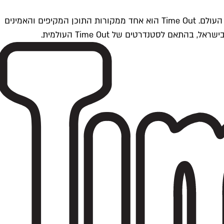
Time Outתל אביב הוא חלק מרשת Time Out Global — רשת מדיה בינלאומית הפועלת ב-360 ערים מרכזיות וב-60 מדינות ברחבי העולם. Time Out הוא אחד ממקורות התוכן המקיפים והאמינים