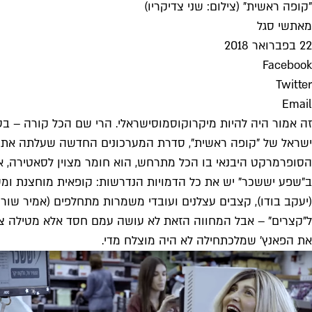
"קופה ראשית" (צילום: שני צדיקריו)
מאת
שי סגל
22 בפברואר 2018
Facebook
Twitter
Email
זה אמור היה להיות מיקרוקוסמוס
ישראלי
. הרי שם הכל קורה – בסו
ישראל של "קופה ראשית", סדרת המערכונים החדשה שעלתה אתמול (
הסופרמרקט היבנאי בו הכל מתרחש, הוא חומר מצוין לסאטירה, אפ
ב"שפע יששכר" יש את כל הדמויות הנדרשות: קופאית מוחצנת ומש
(יעקב בודו), קצבים עצלנים ועובדי משמרות מתחלפים (אמיר שורוש,
ל"קצרים" – אבל המחווה הזאת לא עושה עמם חסד אלא מטילה צל ג
את הפאנץ' שמלכתחילה לא היה מוצלח מדי.