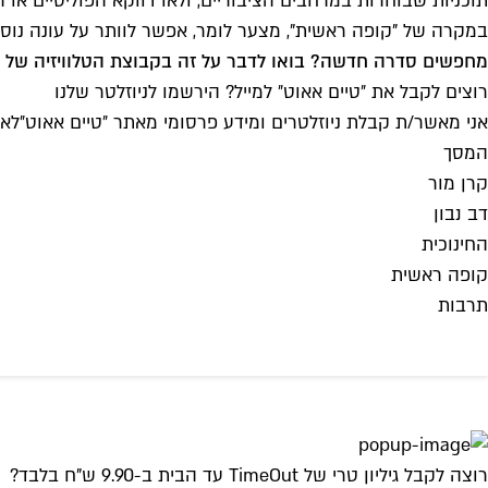
תוכניות שבוחרות במרחבים הציבוריים, ולאו דווקא הפוליטיים או
במקרה של "קופה ראשית", מצער לומר, אפשר לוותר על עונה נוס
מחפשים סדרה חדשה? בואו לדבר על זה בקבוצת הטלוויזיה של Time Out, "
רוצים לקבל את ״טיים אאוט״ למייל? הירשמו לניוזלטר שלנו
אני מאשר/ת קבלת ניוזלטרים ומידע פרסומי מאתר ״טיים אאוט״
לאי
המסך
קרן מור
דב נבון
החינוכית
קופה ראשית
תרבות
רוצה לקבל גיליון טרי של TimeOut עד הבית ב-9.90 ש"ח בלבד?