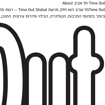
Time Out תל אביב About
ביותר בתחומי התרבות, הקולינריה, הבילוי ותיירות עירונית. התוכן, שמתעדכן 24/7, נכתב ונערך על ידי צוות עיתונאים מקצועי מקומי בישראל, בהתאם לסטנדרט