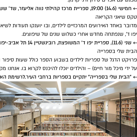
← חמישי (14.6) 19:00, ספריית מרכז קהילתי נווה אליעזר, שד' ששת הימים 6, מומלץ להירשם מראש בטלפון 03-6311030
טקס שיאני הקריאה
מדובר באחד האירועים המרכזיים לילדים, ובו יוענקו תעודות לשיאנ
יפו ד', שנפתחה מחדש אחרי כשלוש שנים של שיפוצים.
← שני (11.6), ספריית יפו ד' המשופצת, רובינשטיין 14 תל אביב-יפו, החל מ-17:30, הכניסה חופשית
הבית שלי בספרייה
על ידי מיכל מור חיים) – והילדים יוכלו להיכנס לקרוא בו. אנחנו מ
← "הבית שלי בספרייה" יתקיים בספריות ברחבי העיר.
לרשימת האי