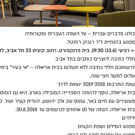
כולנו מדברים עברית – על השפה העברית ומקורותיה
מפגש בהנחיית ד"ר רוביק רוזנטל.
← רביעי (13.6) 19:30, בית פרנקפורט, רחוב קיציס 23 תל אביב, ללא תשלום. מומלץ להירשם מראש בטלפון 03-6478556
חללי כתיבה ליוצרים־כותבים בתל אביב
שלום למשך חצי שנה.
עונת התרבות 2018־2019 יוצאת לדרך
בית אריאלה, נוסף להיותה הספרייה המובילה בארץ, היא גם המוס
מעשירים עם חיים באר, עמוס עוז, א"ב יהושע, יהודית קציר ועוד.
בית אריאלה
. הנחה של 10 אחוזים לנרשמים עד 30.8.2018.
לילדים
מפגש המילים ושפת הקווים
מפגש עם אפרים סידון ודני קרמן.