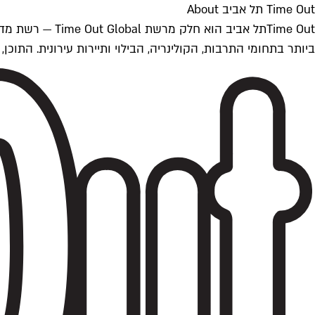
Time Out תל אביב About
ביותר בתחומי התרבות, הקולינריה, הבילוי ותיירות עירונית. התוכן, שמתעדכן 24/7, נכתב ונערך על ידי צוות עיתונאים מקצועי מקומי בישראל, בהתאם לסטנדרט