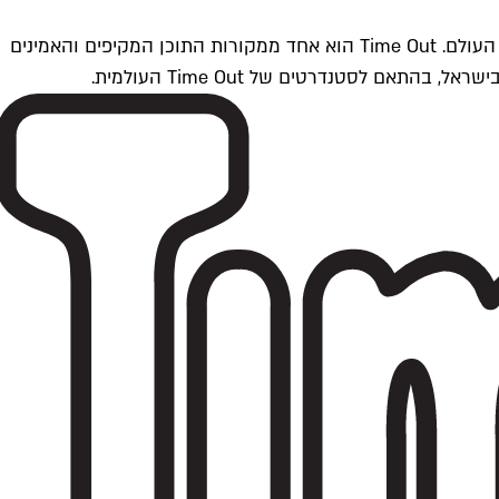
Time Outתל אביב הוא חלק מרשת Time Out Global — רשת מדיה בינלאומית הפועלת ב-360 ערים מרכזיות וב-60 מדינות ברחבי העולם. Time Out הוא אחד ממקורות התוכן המקיפים והאמינים