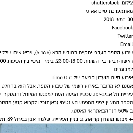
צילום: shutterstock
מאת
מערכת טיים אאוט
30 במאי 2018
Facebook
Twitter
Email
שבוע הספר העברי יתקיים
ראשון-רביעי בין השעות 23:00-18:00, בימי חמישי בין השעות 18:00-24:00 ובמוצאי שבת עד השעה 24:00 (רשימה מתעדכנת).
למבוגרים
אירוע סיום מועדון קריאה של Time Out
אמנם לא מדובר באירוע רשמי של שבוע הספר, אבל הוא בהחלט מעניין וחשוב: קוראי Time Out בחרו ב"כפר סבא 2000" (בהוצאת 
עיריית תל אביב-יפו. עכשיו הגיעה העת למפגש המיוחל והמסקרן עם 
הספר המצוין לפני המפגש האינטימי (
כאן
תוכלו לקרוא קטע מהספר
ב-50% הנחה
באתר אייקאסט
).
← מפגש מועדון קריאה, גג בניין העירייה, שלמה אבן גבירול 69, תל-אביב-יפו, חמישי (14.6) 20:00, הכניסה חינם.