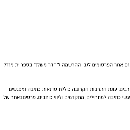
ה ללא תשלום בבית אריאלה – "אי בעיר" בימים ראשון, שני, רביעי וחמישי 18:45-10:00, שישי 11:45-9:00. עקבו גם אחר הפרסומים לגבי ההרשמה ל"חדר משלך" בספריית מגדל
 רבים. עונת התרבות הקרובה כוללת סדנאות כתיבה ומפגשים
גשי כתיבה למתחילים, מתקדמים וליווי כותבים. פרטים
באתר של