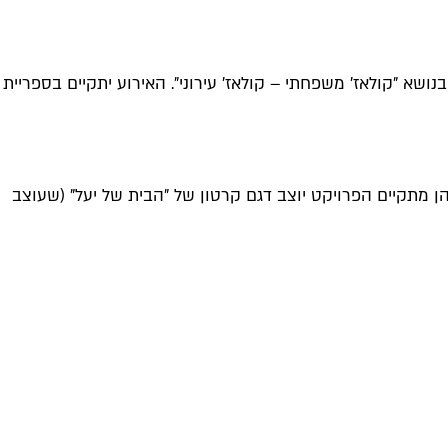
נושא "קולאז׳ משפחתי – קולאז׳ עירוני". האירוע יתקיים בספריית
ת סיפור וסדנאות לילדים מגיל שנתיים ועד 12. ב-15 הספריות העירוניות שבהן מתקיים הפרויקט יוצב דגם קרטון של "הבית של יעל" (שעוצב