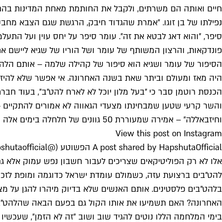
חיים ואותה הם משרתים, ולקבל את החותמת מאחת המדינות בהם
נפילתו של בן זוגו. ״אמרת שהגדוד חיבק, הרגשת שגם הצבא מחבק?
סיפר, ״והוא דאג לבטא את זה״. עומר סיפר על יחס עוין ועל ה
פונדקאות, והרצון המשותף של עומר ושל הוריו של שגיא ליישם את
הסיפור של עומר ושגיא הוא סיפור של קהילה שלמה – אותם הלהט״
היה מאז ומעולם וביתר שאת בשנה האחרונה. אי אפשר שלא להיזכ
הכנסת רוטמן סבר כי ״בעל מלון יוכל לא לארח להט״ב״, בעוד חב
והשר קרעי שטען שמבחינתו מצעדי הגאווה לא אמורים להתקיים –
וחיזבאללה״ – אמירה שמעוררת 50 גוונים של חלחלה בימים אלה יותר מאי פעם.
View this post on Instagram
A post shared by HapshutaOfficial הפשוטע (@hapshutaofficial)
אלו לא רק הפוליטיקאים שצריכים לעבור חשבון נפש עמוק אלא ג
להט״בים ברצועת עזה, כשמולם עומדת ישראל כדוגמה ומופת לזכו
בלהט״בים פלסטינים. אותם האנשים שלא בדיוק מיהרו להגן על מצ
האחרונה? האם תשמיעו את אותו הקול גם בפעם הבאה שהלהט״בי
בימי המלחמה הללו נוטים להגיד שוב ושוב ״זה לא הזמן״, שעכשיו 