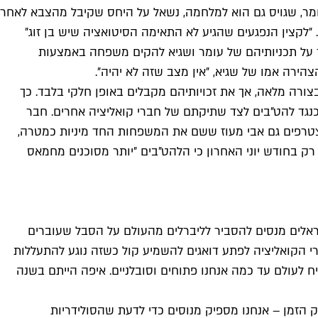
מר, שגויס גם הוא למלחמה, נשאל על היחס שקיבל מהצבא לאחר
 ״לקצין הנפגעים שהגיע לא התאימה הסיטואציה שיש בן זוג״
ר על תכניותיהם של עומר ושגיא להקים משפחה באמצעות
הירה אמו של שגיא, ״אין מצב שזה לא יהיה״.
ורה מלאה, אך את זכויותיהם מקבלים באופן חלקי בלבד. כך
נגד להט״בים לצד שתיקתם של חברי קואליציה אחרים. חבר
 מצטרפים גם אבי מעוז ששם את המשפחות החד מיניות כמטרה,
 בחודש יוני האחרון כי הלהט״בים ״יותר מסוכנים מחמאס
ראלים מנסים להסביר לליברלים מהעולם על הסבל שעוברים
י הקואליציה לפתע דואגים להשמיע קול כשזה נוגע להתעללות
 לעולם עד כמה אנחנו פתוחים וסובלניים. איפה הייתם בשנה
וק הזמן – אנחנו מספיק מנוסים כדי לדעת שהסולידריות