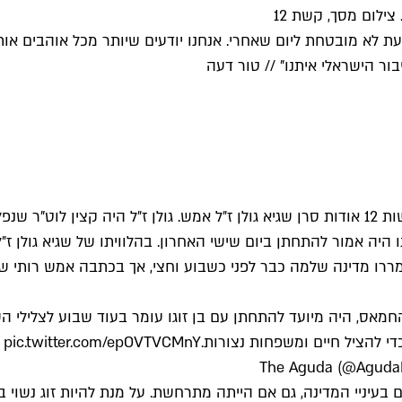
ת לא מובטחת ליום שאחרי. אנחנו יודעים שיותר מכל אוהבים אותנ
בור הישראלי איתנו" // טור דעה
ו היה אמור להתחתן ביום שישי האחרון. בהלוויתו של שגיא גולן ז״
מררו מדינה שלמה כבר לפני כשבוע וחצי, אך בכתבה אמש רותי ש
החמאס, היה מיועד להתחתן עם בן זוגו עומר בעוד שבוע לצלילי ה
די להציל חיים ומשפחות נצורות.
pic.twitter.com/epOVTVCMnY
עיניי המדינה, גם אם הייתה מתרחשת. על מנת להיות זוג נשוי ב