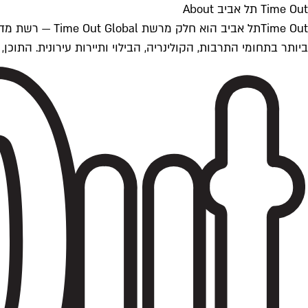
Time Out תל אביב About
ביותר בתחומי התרבות, הקולינריה, הבילוי ותיירות עירונית. התוכן, שמתעדכן 24/7, נכתב ונערך על ידי צוות עיתונאים מקצועי מקומי בישראל, בהתאם לסטנדרט