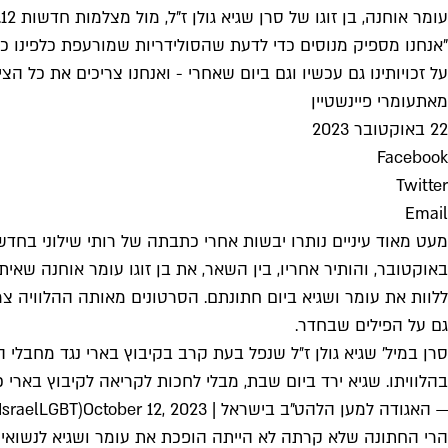
עומר אוחנה, בן זוגו של סרן שגיא גולן ז"ל, מול מצלמות חדשות 12. צילום מסך, קשת 12
"אנחנו מספיק מנוסים כדי לדעת שהסולידריות שמורעפת כלפינו כע
על זכויותינו גם עכשיו וגם ביום שאחרי - ואנחנו צריכים את כל הצי
מאת
עומרי פיינשטיין
22 באוקטובר 2023
Facebook
Twitter
Email
באוקטובר, והותיר אחריו, בין השאר, את בן זוגו עומר אוחנה שאית
ללוות את עומר ושגיא ביום חתונתם. הסרטונים מאותה ההלוויה צ
גם על הפילים שבחדר.
סרן במיל׳ שגיא גולן ז״ל שנפל בעת קרב בקיבוץ בארי נגד מחבלי 
בהלוויתו. שגיא ירד ביום שבת, מבלי לחכות לקריאה לקיבוץ בארי כ
— האגודה למען הלהט"ב בישראל | The Aguda (@AgudaIsraelLGBT)
October 12, 2023
הרי החתונה שלא קרתה לא הייתה הופכת את עומר ושגיא לנשואים ב