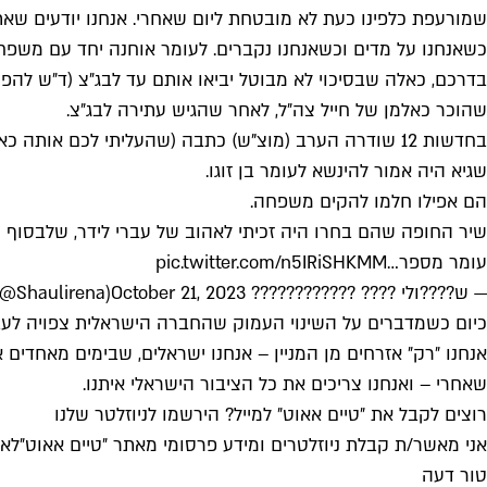
שמורעפת כלפינו כעת לא מובטחת ליום שאחרי. אנחנו יודעים שאת
כשאנחנו על מדים וכשאנחנו נקברים. לעומר אוחנה יחד עם משפ
בדרכם, כאלה שבסיכוי לא מבוטל יביאו אותם עד לבג״צ (ד״ש להפי
שהוכר כאלמן של חייל צה״ל, לאחר שהגיש עתירה לבג״צ.
בחדשות 12 שודרה הערב (מוצ"ש) כתבה (שהעליתי לכם אותה כאן לצפייה) על סרן במיל׳ שגיא גולן, קצין הלוט״ר שנפל בקרב בבארי.
שגיא היה אמור להינשא לעומר בן זוגו.
הם אפילו חלמו להקים משפחה.
שיר החופה שהם בחרו היה זכיתי לאהוב של עברי לידר, שלבסוף ה
עומר מספר…
pic.twitter.com/n5IRiSHKMM
— ש????ולי ???? ????️????️‍???? Sh????uLi (@Shaulirena)
October 21, 2023
כיום כשמדברים על השינוי העמוק שהחברה הישראלית צפויה לעבר
אנחנו ״רק״ אזרחים מן המניין – אנחנו ישראלים, שבימים מאחדים א
שאחרי – ואנחנו צריכים את כל הציבור הישראלי איתנו.
רוצים לקבל את ״טיים אאוט״ למייל? הירשמו לניוזלטר שלנו
אני מאשר/ת קבלת ניוזלטרים ומידע פרסומי מאתר ״טיים אאוט״
לאי
טור דעה