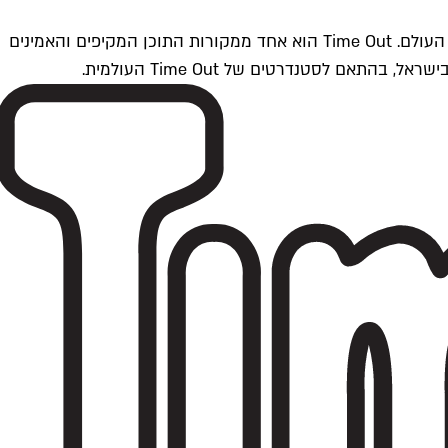
Time Outתל אביב הוא חלק מרשת Time Out Global — רשת מדיה בינלאומית הפועלת ב-360 ערים מרכזיות וב-60 מדינות ברחבי העולם. Time Out הוא אחד ממקורות התוכן המקיפים והאמינים