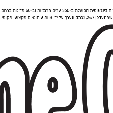
ים של Time Out העולמית.