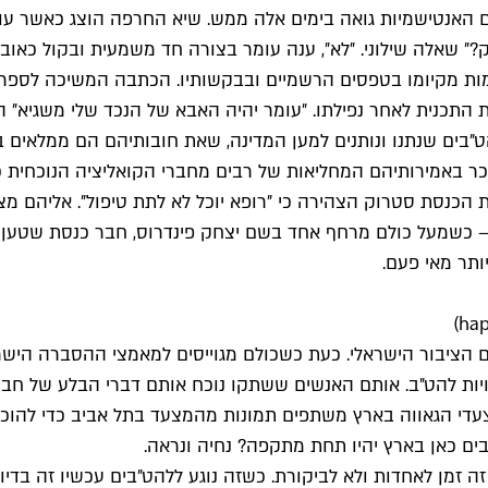
 האנטישמיות גואה בימים אלה ממש. שיא החרפה הוצג כאשר עו
״ שאלה שילוני. ״לא״, ענה עומר בצורה חד משמעית ובקול כאוב.
תעלמות מקיומו בטפסים הרשמיים ובבקשותיו. הכתבה המשיכה לספ
 התכנית לאחר נפילתו. ״עומר יהיה האבא של הנכד שלי משגיא״ הצ
בים שנתנו ונותנים למען המדינה, שאת חובותיהם הם ממלאים בצ
ר באמירותיהם המחליאות של רבים מחברי הקואליציה הנוכחית כ
רת הכנסת סטרוק הצהירה כי ״רופא יוכל לא לתת טיפול״. אליהם
 כשמעל כולם מרחף אחד בשם יצחק פינדרוס, חבר כנסת שטען רק
ם הציבור הישראלי. כעת כשכולם מגוייסים למאמצי ההסברה היש
יות להט״ב. אותם האנשים ששתקו נוכח אותם דברי הבלע של חבר
עדי הגאווה בארץ משתפים תמונות מהמצעד בתל אביב כדי להוכיח
ם כאן בארץ יהיו תחת מתקפה? נחיה ונראה.
זה זמן לאחדות ולא לביקורת. כשזה נוגע ללהט״בים עכשיו זה בדי