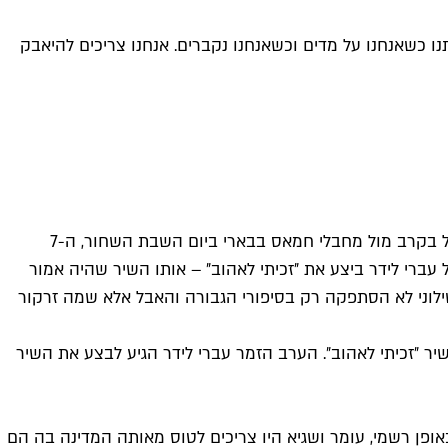
ו כשאנחנו על מדים וכשאנחנו נקברים. אנחנו צריכים להיאבק
מעט מאוד עיניים נותרו יבשות אחרי כתבתה של רותי שילוני בחדשות 12 אודות סרן שגיא גולן ז״ל אמש. גולן ז״ל היה קצין לוט"ר שנפל בקרב מול מחבלי חמאס בבארי ביום השבת השחור, ה-7
ל עברי לידר ביצע את ״זכיתי לאהוב״ – אותו השיר שהיה אמור
ילוני לא הסתפקה רק בסיפורי הגבורה והאבל אלא שמה זרקור
שיר ״זכיתי לאהוב״. הערב הזמר עברי לידר הגיע לבצע את השיר
אופן רשמי, עומר ושגיא היו צריכים לטוס מאותה המדינה בה הם