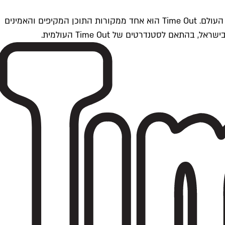
Time Outתל אביב הוא חלק מרשת Time Out Global — רשת מדיה בינלאומית הפועלת ב-360 ערים מרכזיות וב-60 מדינות ברחבי העולם. Time Out הוא אחד ממקורות התוכן המקיפים והאמינים