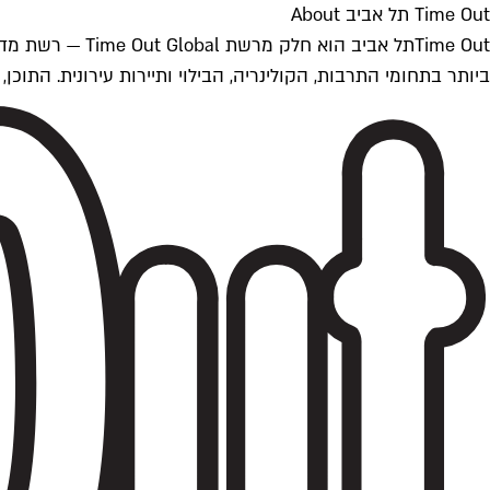
Time Out תל אביב About
ביותר בתחומי התרבות, הקולינריה, הבילוי ותיירות עירונית. התוכן, שמתעדכן 24/7, נכתב ונערך על ידי צוות עיתונאים מקצועי מקומי בישראל, בהתאם לסטנדרט