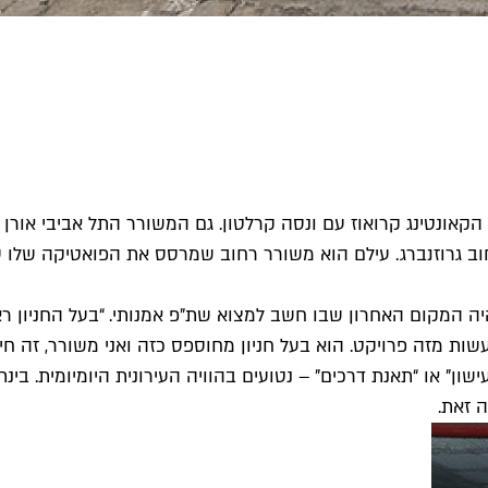
 גם הקאונטינג קרואוז עם ונסה קרלטון. גם המשורר התל אביבי אורן
חוב גרוזנברג. עילם הוא משורר רחוב שמרסס את הפואטיקה שלו ע
 היה המקום האחרון שבו חשב למצוא שת"פ אמנותי. “בעל החניון 
שות מזה פרויקט. הוא בעל חניון מחוספס כזה ואני משורר, זה חיב
שון" או “תאנת דרכים" – נטועים בהוויה העירונית היומיומית. בינת
 זאת.