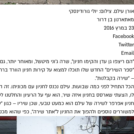
אורן עילם. צילום: יולי גורודינסקי
מאת
ארנון בן דרור
23 במרץ 2016
Facebook
Twitter
Email
"הם ריצפו גן עדן והקימו חניון", שרה ג'וני מיטשל, ומאוחר יותר,
“ספר השירים" החדש שלו תוכלו למצוא על קירות חניון הוורד בר
– “
שירה בקבלנות
".
הכל התחיל לפני כמה שבועות. עילם נכנס לחניון עם מכוניתו. זה
לו, הצעתי שארסס בחניון איזה שיר, הוא עף על הרעיון והחלטנו לע
חניון אפרפר לשירה של עילם הוא כמעט טבעי, שכן שיריו – כגון “עי
למשוררים נוספים ולהפוך את החניון ל"אתר שירה", כפי שהוא מכנה