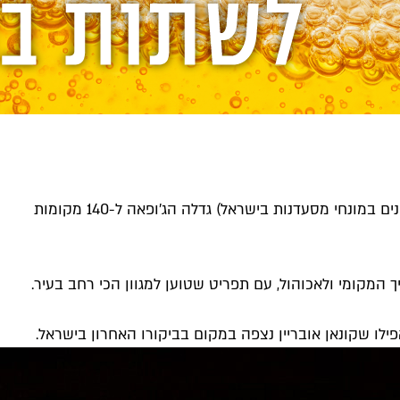
הג'ופאה (שם ליפו בעת העתיקה) הוקמה בשנת 2010 ופועלת מאז ועד היום ללא יחסי ציבור. במשך עשור של פעילות (כלומר 100 שנים במונחי מסעדנות בישראל) גדלה הג'ופאה ל-140 מקומות
 המקומי ולאכוהול, עם תפריט שטוען למגוון הכי רחב בעיר.
ילו שקונאן אובריין נצפה במקום בביקורו האחרון בישראל.