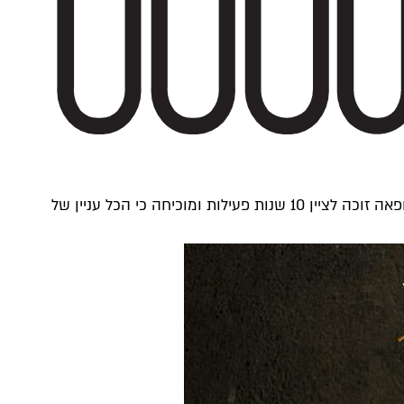
הגסטרו בר היפואי שהפך לחביב קהל הידוענים ואוהבי הלייף סטייל. התחילו כאן עם 20 מושבים ותפריט ים תיכוני חתרני ועכשיו הג'ופאה זוכה לציין 10 שנות פעילות ומוכיחה כי הכל עניין של