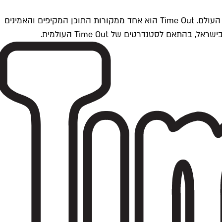
Time Outתל אביב הוא חלק מרשת Time Out Global — רשת מדיה בינלאומית הפועלת ב-360 ערים מרכזיות וב-60 מדינות ברחבי העולם. Time Out הוא אחד ממקורות התוכן המקיפים והאמינים