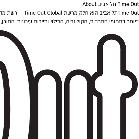
Time Out תל אביב About
ביותר בתחומי התרבות, הקולינריה, הבילוי ותיירות עירונית. התוכן, שמתעדכן 24/7, נכתב ונערך על ידי צוות עיתונאים מקצועי מקומי בישראל, בהתאם לסטנדרט