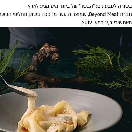
בשורה לטבעונים: "הבשר" של ביונד מיט מגיע לארץ
חברת Beyond Meat, שמוצריה עשו מהפכה בשוק תחליפי הבשר בארצות הברית, ושגייסה כספים מביל גייטס וליאונרדו דיקפריו, תתחיל לשווק את מוצריה בישראל...
מאת
שירי כץ
1 במאי 2019