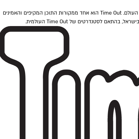
Time Outתל אביב הוא חלק מרשת Time Out Global — רשת מדיה בינלאומית הפועלת ב-360 ערים מרכזיות וב-60 מדינות ברחבי העולם. Time Out הוא אחד ממקורות התוכן המקיפים והאמינים