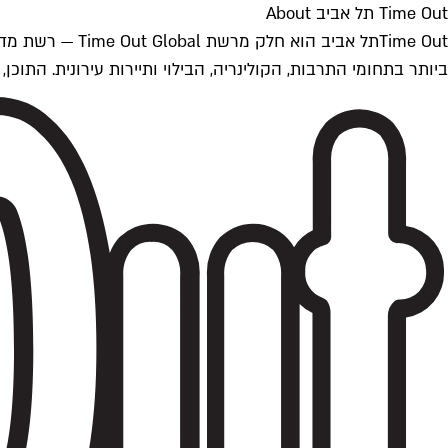
Time Out תל אביב About
ביותר בתחומי התרבות, הקולינריה, הבילוי ותיירות עירונית. התוכן, שמתעדכן 24/7, נכתב ונערך על ידי צוות עיתונאים מקצועי מקומי בישראל, בהתאם לסטנדרט