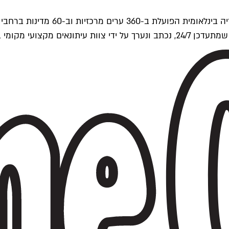
ים של Time Out העולמית.