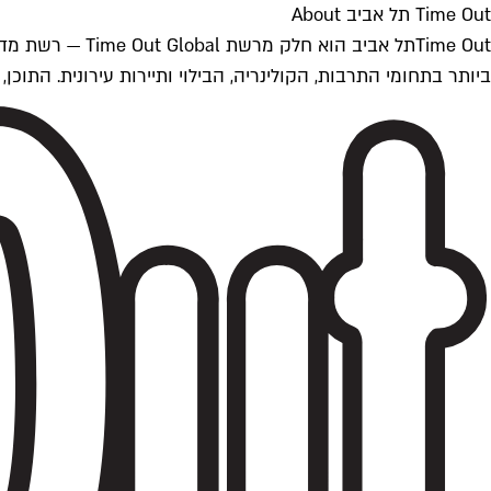
Time Out תל אביב About
ביותר בתחומי התרבות, הקולינריה, הבילוי ותיירות עירונית. התוכן, שמתעדכן 24/7, נכתב ונערך על ידי צוות עיתונאים מקצועי מקומי בישראל, בהתאם לסטנדרט