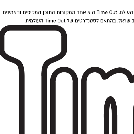
Time Outתל אביב הוא חלק מרשת Time Out Global — רשת מדיה בינלאומית הפועלת ב-360 ערים מרכזיות וב-60 מדינות ברחבי העולם. Time Out הוא אחד ממקורות התוכן המקיפים והאמינים