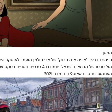
המסך
ניפגש בברלין: "איפה אנה פרנק" של ארי פולמן מועמד לאוסקר האי
מול סרטו של הבמאי הישראלי יתמודדו 4 סרטים נוספים בטקס שיערך בברלין ב-11 בדצמבר. וגם יש כבר תאריך לעלייתו בבתי הקולנוע...
מאת
מערכת טיים אאוט
9 בנובמבר 2021