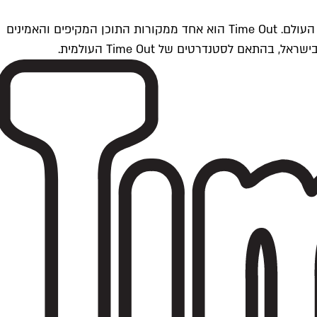
Time Outתל אביב הוא חלק מרשת Time Out Global — רשת מדיה בינלאומית הפועלת ב-360 ערים מרכזיות וב-60 מדינות ברחבי העולם. Time Out הוא אחד ממקורות התוכן המקיפים והאמינים