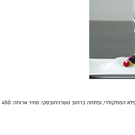
לקולרי, נפתחה ברחוב טשרניחובסקי. מחיר ארוחה: 450 ש"ח לסועד