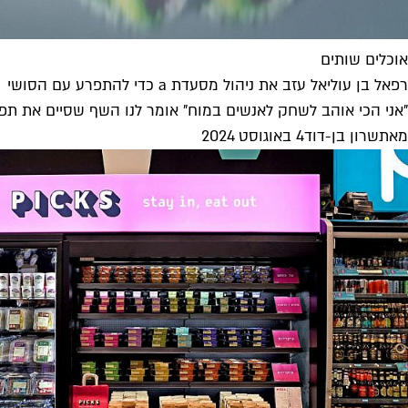
אוכלים שותים
רפאל בן עוליאל עזב את ניהול מסעדת a כדי להתפרע עם הסושי
"אני הכי אוהב לשחק לאנשים במוח" אומר לנו השף שסיים את תפקידו כמנהל המטבח ב-a, מסע
מאת
שרון בן-דוד
4 באוגוסט 2024