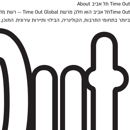
Time Out תל אביב About
ביותר בתחומי התרבות, הקולינריה, הבילוי ותיירות עירונית. התוכן, שמתעדכן 24/7, נכתב ונערך על ידי צוות עיתונאים מקצועי מקומי בישראל, בהתאם לסטנדרט