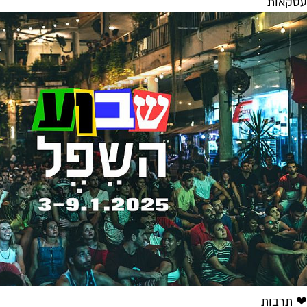
עסקאות
❤ תרבות