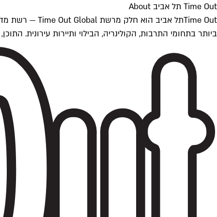
Time Out תל אביב About
ביותר בתחומי התרבות, הקולינריה, הבילוי ותיירות עירונית. התוכן, שמתעדכן 24/7, נכתב ונערך על ידי צוות עיתונאים מקצועי מקומי בישראל, בהתאם לסטנדרט