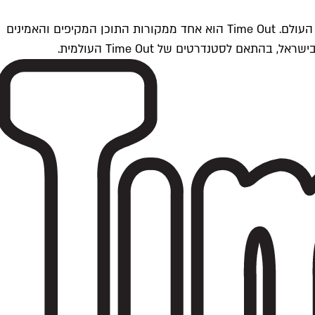
Time Outתל אביב הוא חלק מרשת Time Out Global — רשת מדיה בינלאומית הפועלת ב-360 ערים מרכזיות וב-60 מדינות ברחבי העולם. Time Out הוא אחד ממקורות התוכן המקיפים והאמינים