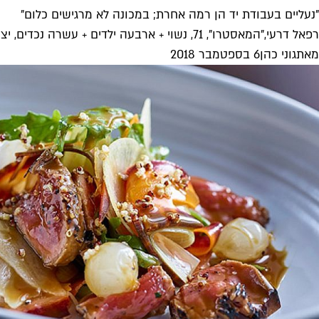
"נעליים בעבודת יד הן רמה אחרת; במכונה לא מרגישים כלום"
רפאל דרעי,"המאסטרו", 71, נשוי + ארבעה ילדים + עשרה נכדים, יצרן ומעצב נעלי כלות וערב. מספר על הדרך שבה הגיע לעיצוב...
מאת
גוני כהן
6 בספטמבר 2018