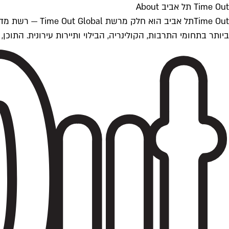
Time Out תל אביב About
ביותר בתחומי התרבות, הקולינריה, הבילוי ותיירות עירונית. התוכן, שמתעדכן 24/7, נכתב ונערך על ידי צוות עיתונאים מקצועי מקומי בישראל, בהתאם לסטנדרט