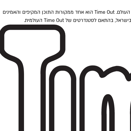
Time Outתל אביב הוא חלק מרשת Time Out Global — רשת מדיה בינלאומית הפועלת ב-360 ערים מרכזיות וב-60 מדינות ברחבי העולם. Time Out הוא אחד ממקורות התוכן המקיפים והאמינים