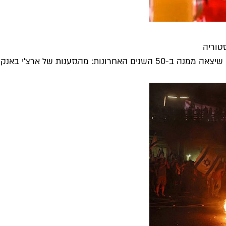
ות של ארצ'י באנקר, דרך...