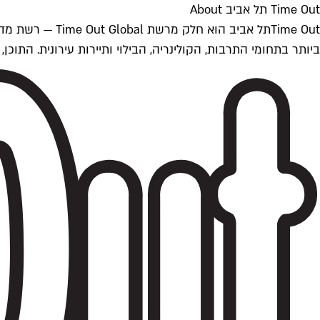
Time Out תל אביב About
ביותר בתחומי התרבות, הקולינריה, הבילוי ותיירות עירונית. התוכן, שמתעדכן 24/7, נכתב ונערך על ידי צוות עיתונאים מקצועי מקומי בישראל, בהתאם לסטנדרט