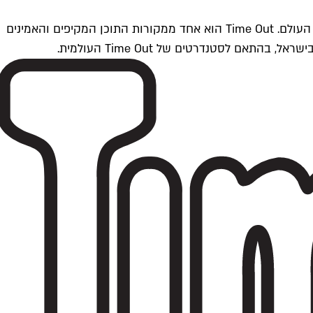
Time Outתל אביב הוא חלק מרשת Time Out Global — רשת מדיה בינלאומית הפועלת ב-360 ערים מרכזיות וב-60 מדינות ברחבי העולם. Time Out הוא אחד ממקורות התוכן המקיפים והאמינים