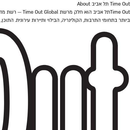
Time Out תל אביב About
ביותר בתחומי התרבות, הקולינריה, הבילוי ותיירות עירונית. התוכן, שמתעדכן 24/7, נכתב ונערך על ידי צוות עיתונאים מקצועי מקומי בישראל, בהתאם לסטנדרט