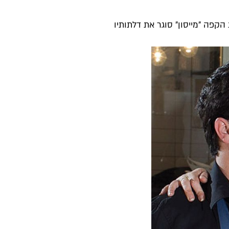
קפה "מייסון" סוגר את דלתותיו