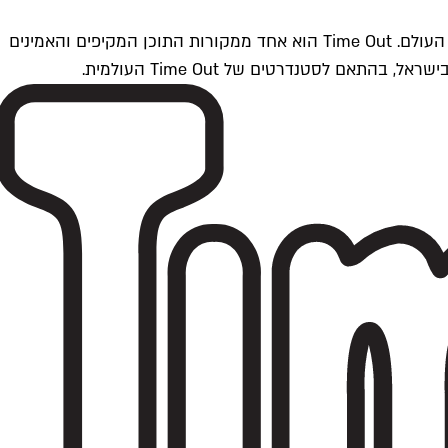
Time Outתל אביב הוא חלק מרשת Time Out Global — רשת מדיה בינלאומית הפועלת ב-360 ערים מרכזיות וב-60 מדינות ברחבי העולם. Time Out הוא אחד ממקורות התוכן המקיפים והאמינים