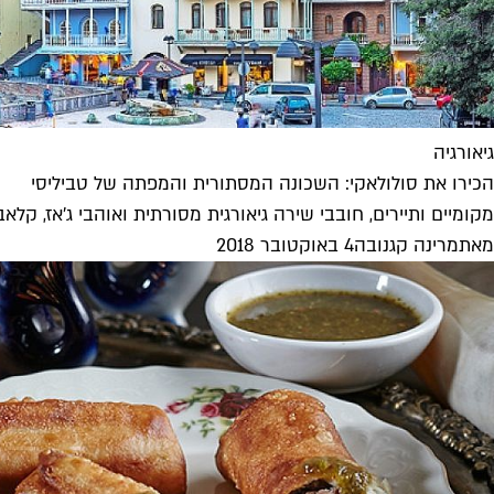
גיאורגיה
הכירו את סולולאקי: השכונה המסתורית והמפתה של טביליסי
מקומיים ותיירים, חובבי שירה גיאורגית מסורתית ואוהבי ג'אז, קלא
מאת
מרינה קגנובה
4 באוקטובר 2018