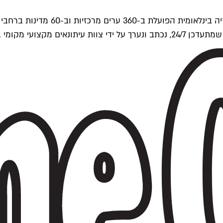
ים של Time Out העולמית.