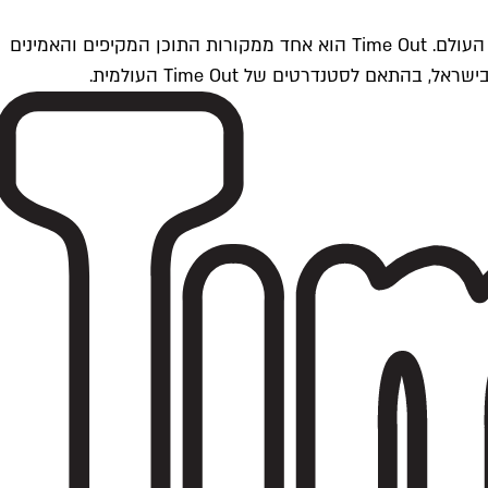
Time Outתל אביב הוא חלק מרשת Time Out Global — רשת מדיה בינלאומית הפועלת ב-360 ערים מרכזיות וב-60 מדינות ברחבי העולם. Time Out הוא אחד ממקורות התוכן המקיפים והאמינים