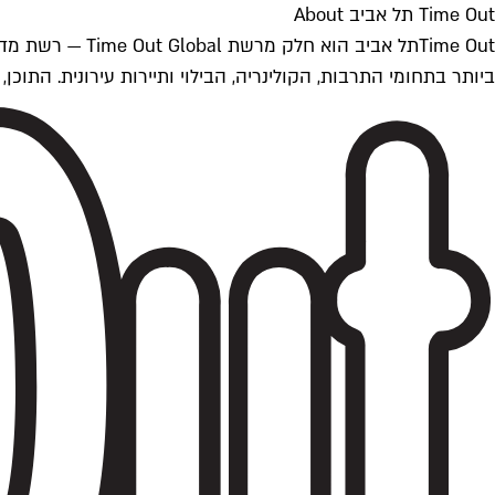
Time Out תל אביב About
ביותר בתחומי התרבות, הקולינריה, הבילוי ותיירות עירונית. התוכן, שמתעדכן 24/7, נכתב ונערך על ידי צוות עיתונאים מקצועי מקומי בישראל, בהתאם לסטנדרט