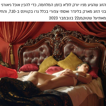
הזוג שהגיע מניו יורק לת"א בזמן המלחמה, כדי להכין אוכל גיאורגי
בני הזוג מארק בלינדר ואסתי צפורי בכלל גרו בקווינס ב-7.10, והחליטו לחזור לארץ דווקא בגלל המלחמה. למרבה שמחתנו, הם גם הביאו...
מאת
יעל שטוקמן
22 בנובמבר 2023