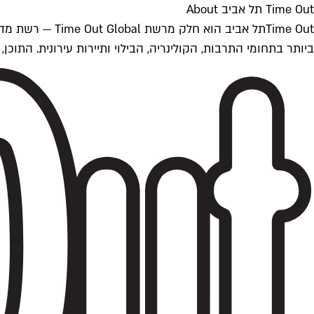
Time Out תל אביב About
ביותר בתחומי התרבות, הקולינריה, הבילוי ותיירות עירונית. התוכן, שמתעדכן 24/7, נכתב ונערך על ידי צוות עיתונאים מקצועי מקומי בישראל, בהתאם לסטנדרט