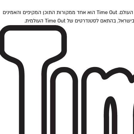
Time Outתל אביב הוא חלק מרשת Time Out Global — רשת מדיה בינלאומית הפועלת ב-360 ערים מרכזיות וב-60 מדינות ברחבי העולם. Time Out הוא אחד ממקורות התוכן המקיפים והאמינים