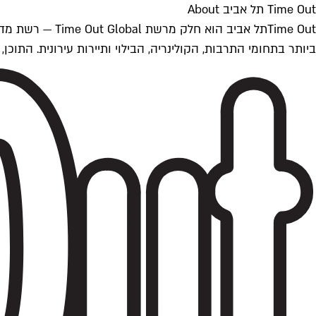
Time Out תל אביב About
ביותר בתחומי התרבות, הקולינריה, הבילוי ותיירות עירונית. התוכן, שמתעדכן 24/7, נכתב ונערך על ידי צוות עיתונאים מקצועי מקומי בישראל, בהתאם לסטנדרט