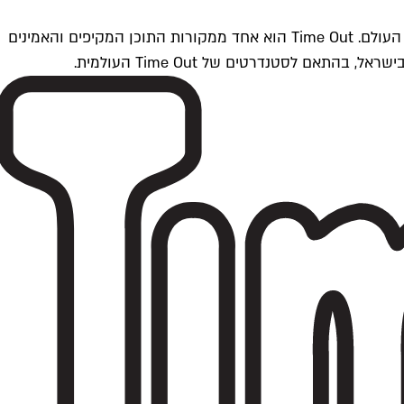
Time Outתל אביב הוא חלק מרשת Time Out Global — רשת מדיה בינלאומית הפועלת ב-360 ערים מרכזיות וב-60 מדינות ברחבי העולם. Time Out הוא אחד ממקורות התוכן המקיפים והאמינים