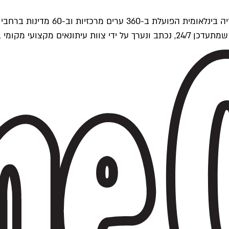
ים של Time Out העולמית.