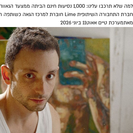
למה שלא תרכבו עלינו: 1,000 נסיעות חינם הביתה ממצעד הגאווה
חברת התחבורה השיתופית Lime חוברת למרכז הגאה כשותפה רשמית של אירועי חודש הגאווה, ויחד הם יציעו לכם קודים להטבה שתקפיץ אתכם...
מאת
מערכת טיים אאוט
11 ביוני 2026