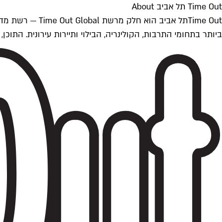
Time Out תל אביב About
ביותר בתחומי התרבות, הקולינריה, הבילוי ותיירות עירונית. התוכן, שמתעדכן 24/7, נכתב ונערך על ידי צוות עיתונאים מקצועי מקומי בישראל, בהתאם לסטנדרט