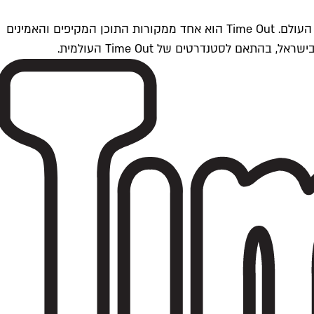
Time Outתל אביב הוא חלק מרשת Time Out Global — רשת מדיה בינלאומית הפועלת ב-360 ערים מרכזיות וב-60 מדינות ברחבי העולם. Time Out הוא אחד ממקורות התוכן המקיפים והאמינים