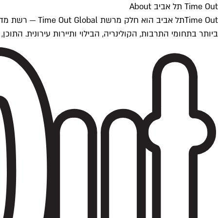
Time Out תל אביב About
ביותר בתחומי התרבות, הקולינריה, הבילוי ותיירות עירונית. התוכן, שמתעדכן 24/7, נכתב ונערך על ידי צוות עיתונאים מקצועי מקומי בישראל, בהתאם לסטנדרט