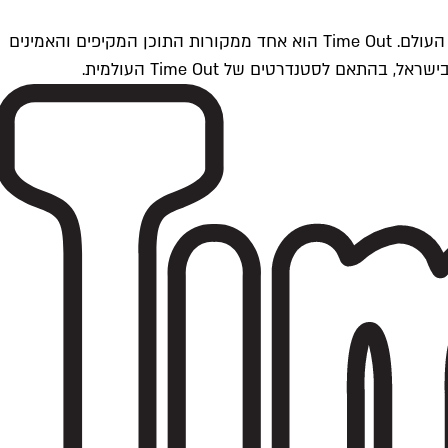
Time Outתל אביב הוא חלק מרשת Time Out Global — רשת מדיה בינלאומית הפועלת ב-360 ערים מרכזיות וב-60 מדינות ברחבי העולם. Time Out הוא אחד ממקורות התוכן המקיפים והאמינים