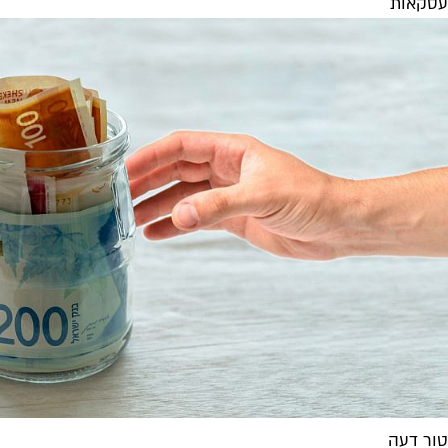
עסקאות
טור דעה