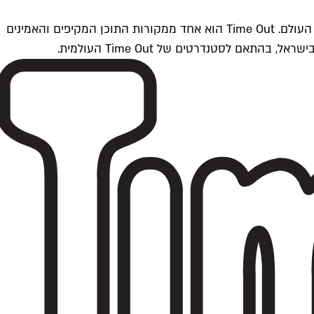
Time Outתל אביב הוא חלק מרשת Time Out Global — רשת מדיה בינלאומית הפועלת ב-360 ערים מרכזיות וב-60 מדינות ברחבי העולם. Time Out הוא אחד ממקורות התוכן המקיפים והאמינים