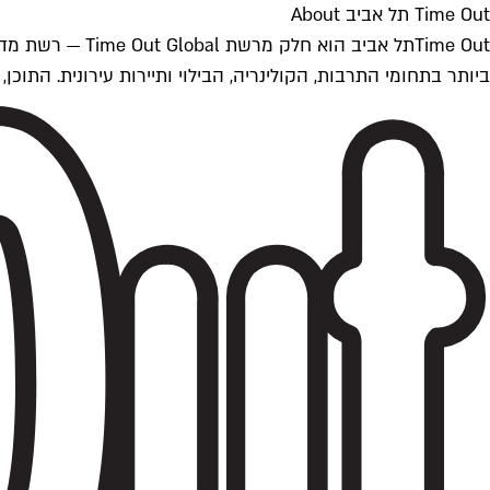
Time Out תל אביב About
ביותר בתחומי התרבות, הקולינריה, הבילוי ותיירות עירונית. התוכן, שמתעדכן 24/7, נכתב ונערך על ידי צוות עיתונאים מקצועי מקומי בישראל, בהתאם לסטנדרט