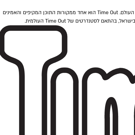
Time Outתל אביב הוא חלק מרשת Time Out Global — רשת מדיה בינלאומית הפועלת ב-360 ערים מרכזיות וב-60 מדינות ברחבי העולם. Time Out הוא אחד ממקורות התוכן המקיפים והאמינים