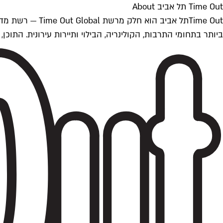
Time Out תל אביב About
ביותר בתחומי התרבות, הקולינריה, הבילוי ותיירות עירונית. התוכן, שמתעדכן 24/7, נכתב ונערך על ידי צוות עיתונאים מקצועי מקומי בישראל, בהתאם לסטנדרט