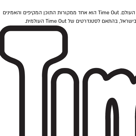
Time Outתל אביב הוא חלק מרשת Time Out Global — רשת מדיה בינלאומית הפועלת ב-360 ערים מרכזיות וב-60 מדינות ברחבי העולם. Time Out הוא אחד ממקורות התוכן המקיפים והאמינים