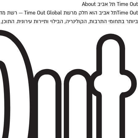
Time Out תל אביב About
ביותר בתחומי התרבות, הקולינריה, הבילוי ותיירות עירונית. התוכן, שמתעדכן 24/7, נכתב ונערך על ידי צוות עיתונאים מקצועי מקומי בישראל, בהתאם לסטנדרט