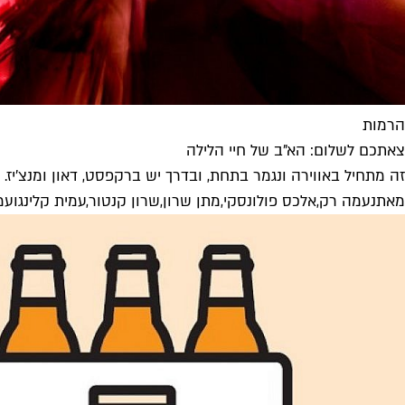
הרמות
צאתכם לשלום: הא"ב של חיי הלילה
זה מתחיל באווירה ונגמר בתחת, ובדרך יש ברקפסט, דאון ומנצ'יז. ה
מאת
נעמה רק
,
אלכס פולונסקי
,
מתן שרון
,
שרון קנטור
,
עמית קלינג
ו
עמר