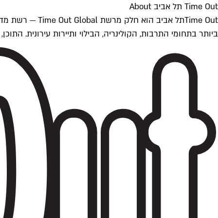
Time Out תל אביב About
ביותר בתחומי התרבות, הקולינריה, הבילוי ותיירות עירונית. התוכן, שמתעדכן 24/7, נכתב ונערך על ידי צוות עיתונאים מקצועי מקומי בישראל, בהתאם לסטנדרט