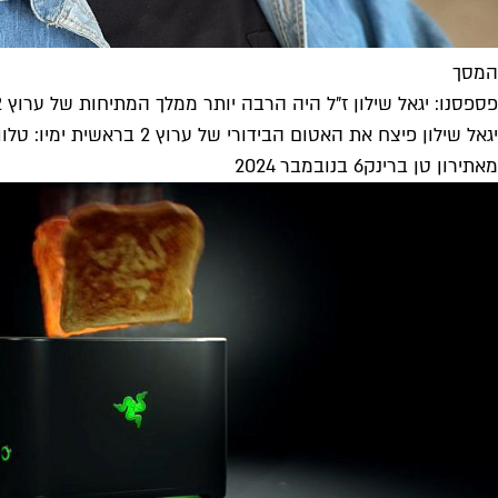
המסך
פספסנו: יגאל שילון ז"ל היה הרבה יותר ממלך המתיחות של ערוץ 2
יגאל שילון פיצח את האטום הבידורי של ערוץ 2 בראשית ימיו: טלוויזיה של העם, למען העם ובכיכובו של העם. הוא הבין...
מאת
ירון טן ברינק
6 בנובמבר 2024