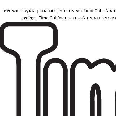
Time Outתל אביב הוא חלק מרשת Time Out Global — רשת מדיה בינלאומית הפועלת ב-360 ערים מרכזיות וב-60 מדינות ברחבי העולם. Time Out הוא אחד ממקורות התוכן המקיפים והאמינים