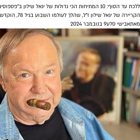
ללכת עד הסוף: 10 המתיחות הכי גדולות של יגאל שילון ב"פספוסים"
הקריירה של יגאל שילון ז"ל, שהלך לעולמו השבוע בגיל 78, הוקדשה כמעט כולה למתיחות מורכבות, הפקות ענק שבמרכזן אדם אחד חסר...
מאת
אבישי סלע
9 בנובמבר 2024