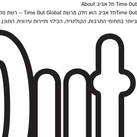
Time Out תל אביב About
ביותר בתחומי התרבות, הקולינריה, הבילוי ותיירות עירונית. התוכן, שמתעדכן 24/7, נכתב ונערך על ידי צוות עיתונאים מקצועי מקומי בישראל, בהתאם לסטנדרט