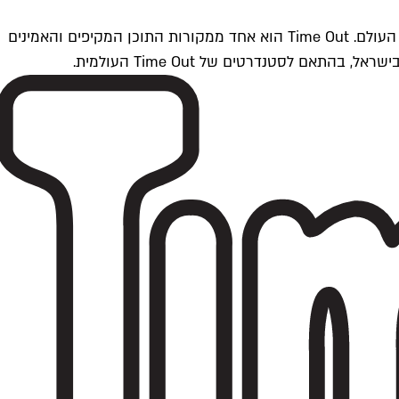
Time Outתל אביב הוא חלק מרשת Time Out Global — רשת מדיה בינלאומית הפועלת ב-360 ערים מרכזיות וב-60 מדינות ברחבי העולם. Time Out הוא אחד ממקורות התוכן המקיפים והאמינים