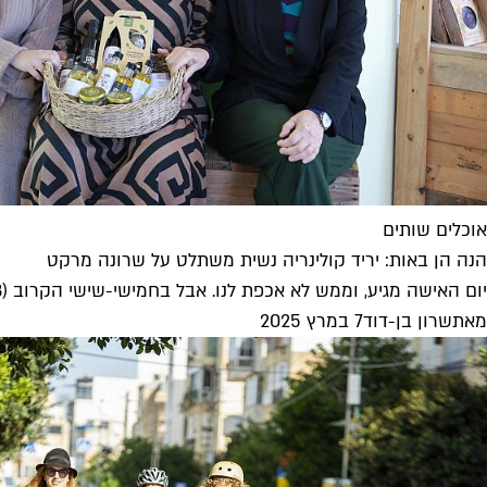
אוכלים שותים
הנה הן באות: יריד קולינריה נשית משתלט על שרונה מרקט
יום האישה מגיע, וממש לא אכפת לנו. אבל בחמישי-שישי הקרוב (7.3-6.3) יתרחש בשרונה מרקט הפרויקט "נשים יוצרות קולינריה" והוא יאגד עשרות...
מאת
שרון בן-דוד
7 במרץ 2025