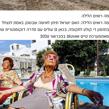
מה רואים הלילה
מה רואים הלילה: האם ישראל תיתן לאישה שבטנק באמת לנצח?
בתזמון די קולע לתקופה, בכאן 11 עולים עם סדרה דוקומנטרית שעוקבת אחר ההיסטוריה וההווה של המאבק לשילוב נשים בלחימה, והניסיון לשבור...
מאת
מערכת טיים אאוט
18 בפברואר 2026