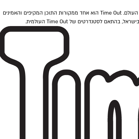
Time Outתל אביב הוא חלק מרשת Time Out Global — רשת מדיה בינלאומית הפועלת ב-360 ערים מרכזיות וב-60 מדינות ברחבי העולם. Time Out הוא אחד ממקורות התוכן המקיפים והאמינים