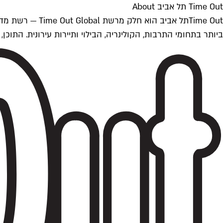
Time Out תל אביב About
ביותר בתחומי התרבות, הקולינריה, הבילוי ותיירות עירונית. התוכן, שמתעדכן 24/7, נכתב ונערך על ידי צוות עיתונאים מקצועי מקומי בישראל, בהתאם לסטנדרט