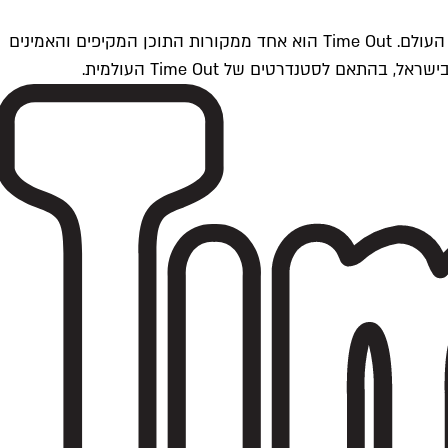
Time Outתל אביב הוא חלק מרשת Time Out Global — רשת מדיה בינלאומית הפועלת ב-360 ערים מרכזיות וב-60 מדינות ברחבי העולם. Time Out הוא אחד ממקורות התוכן המקיפים והאמינים