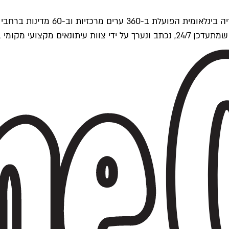
ים של Time Out העולמית.