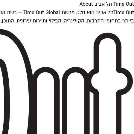
Time Out תל אביב About
ביותר בתחומי התרבות, הקולינריה, הבילוי ותיירות עירונית. התוכן, שמתעדכן 24/7, נכתב ונערך על ידי צוות עיתונאים מקצועי מקומי בישראל, בהתאם לסטנדרט