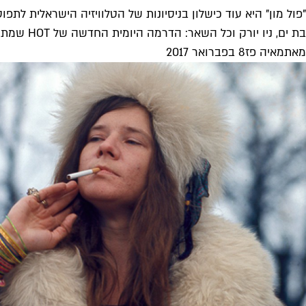
"פול מון" היא עוד כישלון בניסיונות של הטלוויזיה הישראלית לתפוס
בת ים, ניו יורק וכל השאר: הדרמה היומית החדשה של HOT שמתרחשת לחופיו של אי בתאילנד, היא ניסיון נוסף של הטלוויזיה...
מאת
מאיה פז
8 בפברואר 2017