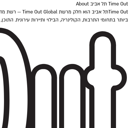
Time Out תל אביב About
ביותר בתחומי התרבות, הקולינריה, הבילוי ותיירות עירונית. התוכן, שמתעדכן 24/7, נכתב ונערך על ידי צוות עיתונאים מקצועי מקומי בישראל, בהתאם לסטנדרט