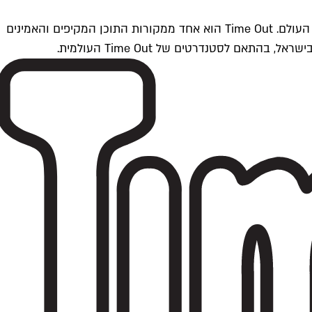
Time Outתל אביב הוא חלק מרשת Time Out Global — רשת מדיה בינלאומית הפועלת ב-360 ערים מרכזיות וב-60 מדינות ברחבי העולם. Time Out הוא אחד ממקורות התוכן המקיפים והאמינים