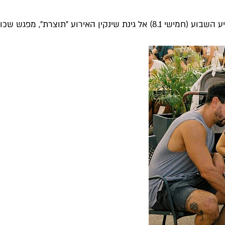
וצרת״, מפגש שכונתי-חברתי...