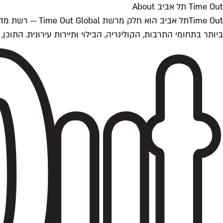
Time Out תל אביב About
ביותר בתחומי התרבות, הקולינריה, הבילוי ותיירות עירונית. התוכן, שמתעדכן 24/7, נכתב ונערך על ידי צוות עיתונאים מקצועי מקומי בישראל, בהתאם לסטנדרט