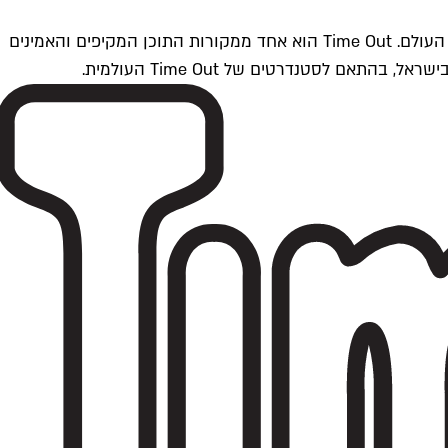
Time Outתל אביב הוא חלק מרשת Time Out Global — רשת מדיה בינלאומית הפועלת ב-360 ערים מרכזיות וב-60 מדינות ברחבי העולם. Time Out הוא אחד ממקורות התוכן המקיפים והאמינים