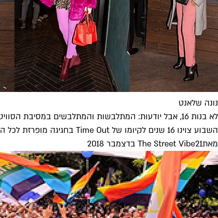
נונה שלאנט
לא בנות 16, אבל יודעות: המתלבשות והמתלבשים במסיבת הסוויט-סיקסטין של Time Out
השבוע צוינו 16 שנים לקיומו של Time Out בחגיגה מופרזת לכל הדעות. הנה כמה מהרגעים הקסומים, המלבושים וההאנשים שליוו אותנו בדרכנו...
מאת
21 בדצמבר 2018
The Street Vibe