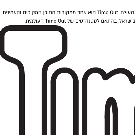
Time Outתל אביב הוא חלק מרשת Time Out Global — רשת מדיה בינלאומית הפועלת ב-360 ערים מרכזיות וב-60 מדינות ברחבי העולם. Time Out הוא אחד ממקורות התוכן המקיפים והאמינים