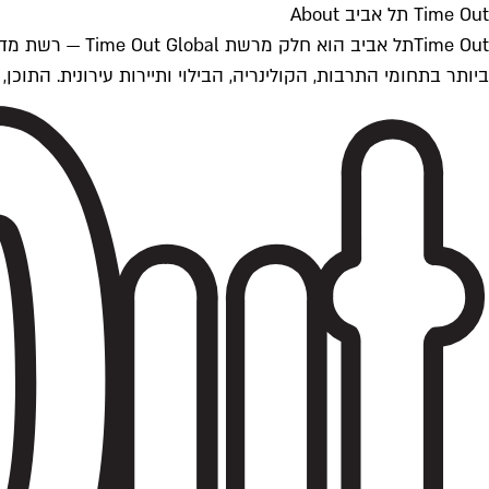
Time Out תל אביב About
ביותר בתחומי התרבות, הקולינריה, הבילוי ותיירות עירונית. התוכן, שמתעדכן 24/7, נכתב ונערך על ידי צוות עיתונאים מקצועי מקומי בישראל, בהתאם לסטנדרט