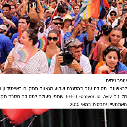
עופר ניסים
לראשונה: מסיבת ענק במסגרת שבוע הגאווה תתקיים באיצטדיון ב
הליינים Forever Tel Aviv ו-FFF ישתפו פעולה למסיבה חסרת תקדים, שתכלול גם הופעה מיוחדת של עופר ניסים
מאת
מעיין יחבס
12 במאי 2015