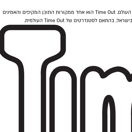
Time Outתל אביב הוא חלק מרשת Time Out Global — רשת מדיה בינלאומית הפועלת ב-360 ערים מרכזיות וב-60 מדינות ברחבי העולם. Time Out הוא אחד ממקורות התוכן המקיפים והאמינים