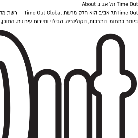
Time Out תל אביב About
ביותר בתחומי התרבות, הקולינריה, הבילוי ותיירות עירונית. התוכן, שמתעדכן 24/7, נכתב ונערך על ידי צוות עיתונאים מקצועי מקומי בישראל, בהתאם לסטנדרט