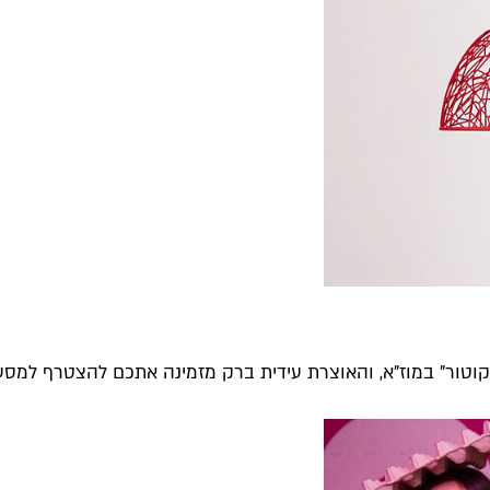
וטור" במוז"א, והאוצרת עידית ברק מזמינה אתכם להצטרף למסע בי