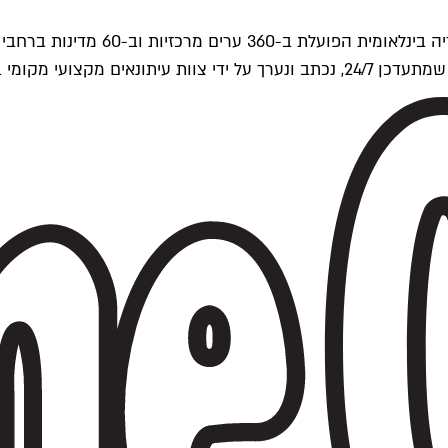
ים של Time Out העולמית.