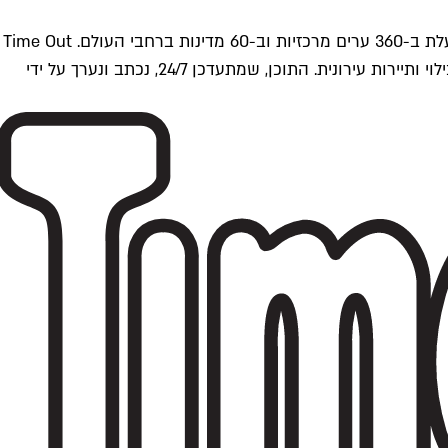
Time Outתל אביב הוא חלק מרשת Time Out Global — רשת מדיה בינלאומית הפועלת ב-360 ערים מרכזיות וב-60 מדינות ברחבי העולם. Time Out
הוא אחד ממקורות התוכן המקיפים והאמינים ביותר בתחומי התרבות, הקולינריה, הבילוי ותיירות עירונית. התוכן, שמתעדכן 24/7, נכתב ונערך על ידי