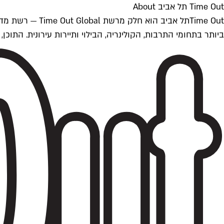
Time Out תל אביב About
ביותר בתחומי התרבות, הקולינריה, הבילוי ותיירות עירונית. התוכן, שמתעדכן 24/7, נכתב ונערך על ידי צוות עיתונאים מקצועי מקומי בישראל, בהתאם לסטנדרט