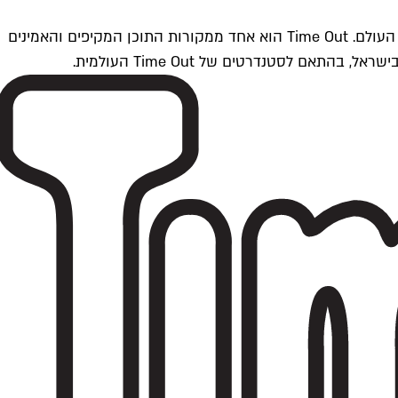
Time Outתל אביב הוא חלק מרשת Time Out Global — רשת מדיה בינלאומית הפועלת ב-360 ערים מרכזיות וב-60 מדינות ברחבי העולם. Time Out הוא אחד ממקורות התוכן המקיפים והאמינים