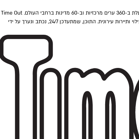
Time Outתל אביב הוא חלק מרשת Time Out Global — רשת מדיה בינלאומית הפועלת ב-360 ערים מרכזיות וב-60 מדינות ברחבי העולם. Time Out
הוא אחד ממקורות התוכן המקיפים והאמינים ביותר בתחומי התרבות, הקולינריה, הבילוי ותיירות עירונית. התוכן, שמתעדכן 24/7, נכתב ונערך על ידי