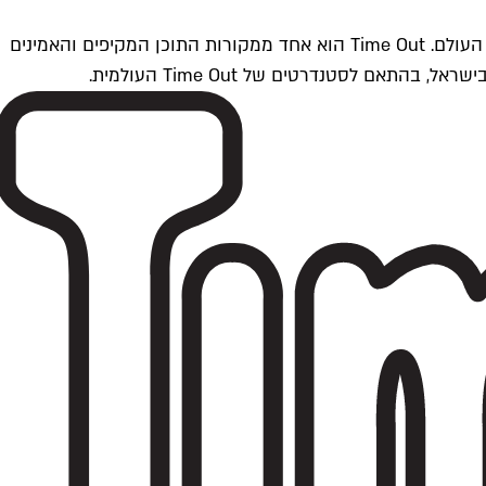
Time Outתל אביב הוא חלק מרשת Time Out Global — רשת מדיה בינלאומית הפועלת ב-360 ערים מרכזיות וב-60 מדינות ברחבי העולם. Time Out הוא אחד ממקורות התוכן המקיפים והאמינים