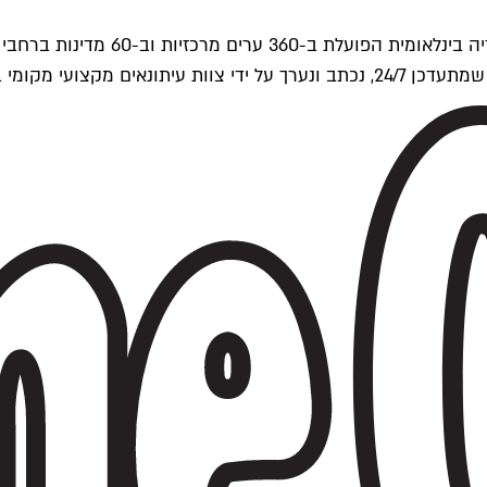
ים של Time Out העולמית.