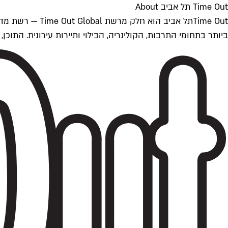
Time Out תל אביב About
ביותר בתחומי התרבות, הקולינריה, הבילוי ותיירות עירונית. התוכן, שמתעדכן 24/7, נכתב ונערך על ידי צוות עיתונאים מקצועי מקומי בישראל, בהתאם לסטנדרט