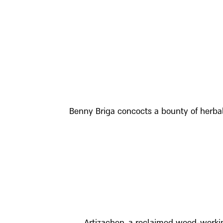
Benny Briga concocts a bounty of herbal,
Artizachen, a reclaimed wood-working