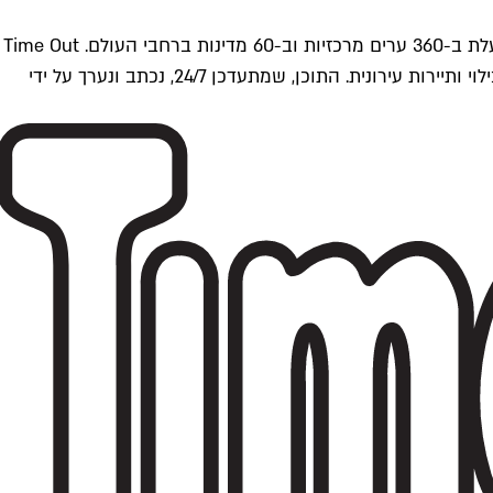
Time Outתל אביב הוא חלק מרשת Time Out Global — רשת מדיה בינלאומית הפועלת ב-360 ערים מרכזיות וב-60 מדינות ברחבי העולם. Time Out
הוא אחד ממקורות התוכן המקיפים והאמינים ביותר בתחומי התרבות, הקולינריה, הבילוי ותיירות עירונית. התוכן, שמתעדכן 24/7, נכתב ונערך על ידי