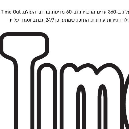
Time Outתל אביב הוא חלק מרשת Time Out Global — רשת מדיה בינלאומית הפועלת ב-360 ערים מרכזיות וב-60 מדינות ברחבי העולם. Time Out
הוא אחד ממקורות התוכן המקיפים והאמינים ביותר בתחומי התרבות, הקולינריה, הבילוי ותיירות עירונית. התוכן, שמתעדכן 24/7, נכתב ונערך על ידי