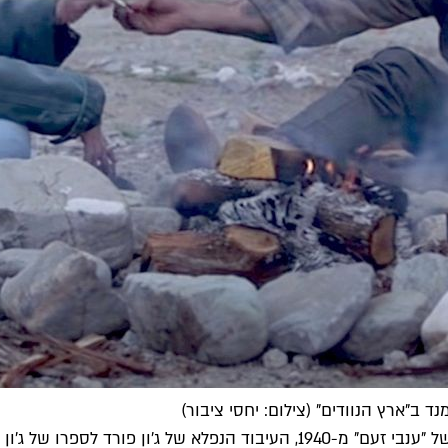
"ארץ הנוודים" (צילום: יחסי ציבור)
בתחילת הצפייה ראשונה חשבתי ש"ארץ נוודים" ממשיך את דרכו של "ענבי זעם" מ