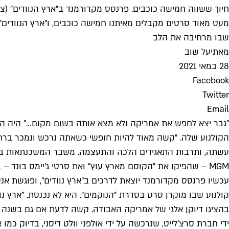
חיוך ששווה חמישה כוכבים. פרנסס מקדורמנד ב"ארץ הנוודים" (ציל
מעט מאוד סרטים מקבלים מאיתנו חמישה כוכבים, ו"ארץ הנוודים
שבו מרחיבה את הלב
מאת
יעל שוב
28 במאי 2021
Facebook
Twitter
Email
הקולנוע שלה. "קשה מאוד להיות חופשי כשאתה נרכש ונמכר ברחב
MGM – שהפיקו את "הקוסם מארץ עוץ" ואת סרטי ג'יימס בונד – בסכום של 8.45 מיליארד דולר, וכך תנכס לעצמה עוד פיסת תרבות לצורך אריזה ושיווק מחודשים.
עכשיו פרנסס מקדורמנד יוצאת לדרכים ב"ארץ נוודים", ופוגשת 
קולנוע שבו מוקרן סרט בסדרת "הנוקמים". היא לא נכנסת. "ארץ 
בהציגו דיוקן אלגי של אמריקה האבודה. קשה לדעת אם גם בשנה 
ידי חברת סרצ'לייט, שנרכשה על ידי אולפני וולט דיסני, בדיוק כמו