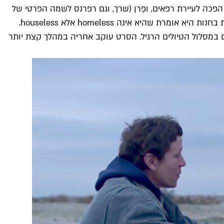
 88 שנים. העיירה אמפייר שנבנתה סביב המפעל הפכה לעיירת רפאים, ופֶרן (שרך, וגם רפרנס לשמה הפרטי של
מקדורמנד) נאלצה לנטוש את ביתה ולעבור להתגורר בואן שלה, שאותו היא מציידת כמיטב יכולתה. למכרים מהעבר בהם היא נתקלת בחנות היא אומרת שהיא אינה homeless אלא houseless.
ים במסלול הטיולים הרגיל. הסרט עוקב אחריה במהלך קצת יותר