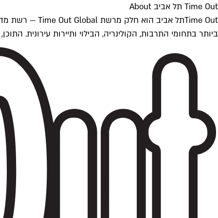
Time Out תל אביב About
ביותר בתחומי התרבות, הקולינריה, הבילוי ותיירות עירונית. התוכן, שמתעדכן 24/7, נכתב ונערך על ידי צוות עיתונאים מקצועי מקומי בישראל, בהתאם לסטנדרט