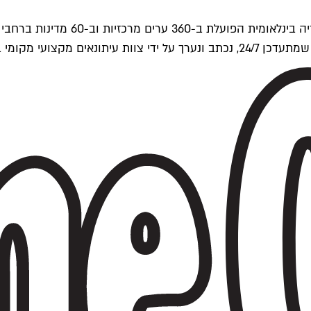
ים של Time Out העולמית.