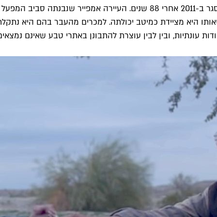
כתוביות הפתיחה מספרות על מפעל לייצור קירות גבס בנבדה שנסגר ב-2011 אחרי
דות עונתיות, ובין לבין עוצרת להתבונן באתרי טבע שאינם נמצא