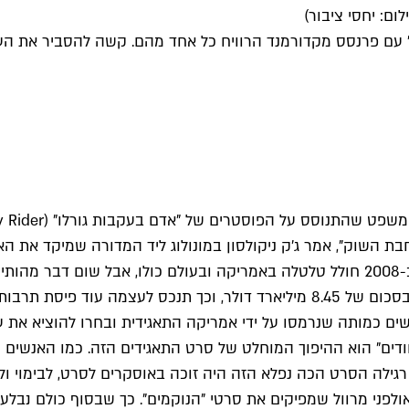
ום: יחסי ציבור)
" עם פרנסס מקדורמנד הרוויח כל אחד מהם. קשה להסביר את הע
ת השוק", אמר ג'ק ניקולסון במונולוג ליד המדורה שמיקד את ה
עשתה, ותרבות התאגידים הלכה והתעצמה. משבר המשכנתאות ב-2008 חולל טלטלה באמריקה וב
אנשים כמותה שנרמסו על ידי אמריקה התאגידית ובחרו להוציא א
נוודים" הוא ההיפוך המוחלט של סרט התאגידים הזה. כמו האנשים
רגילה הסרט הכה נפלא הזה היה זוכה באוסקרים לסרט, לבימוי 
 אולפני מרוול שמפיקים את סרטי "הנוקמים". כך שבסוף כולם נבלעי