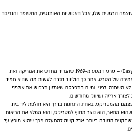
וצמה הרגשית שלו, אבל האנושיות האותנטית, החשופה והנדיבה
"גבר יצא לחפש את אמריקה ולא מצא אותה בשום מקום…" היה המשפט שהתנוסס על הפוסטרים של "אדם בעקבות גורלו" (Easy Rider) – סרט המסע מ-1969 שהגדיר מחדש את אמריקה ואת
אמירה של הסרט. אחר כך הוליווד חזרה לעשות מה שהיא תמיד
עולם כולו, אבל שום דבר מהותי לא השתנה. לפני יומיים התפרסם שאמזון תרכוש את אולפני
ת עצמם מהמטריקס. באחת התחנות בדרך היא חולפת ליד בית
 שהוא מתאר, הוא נוצר מחוץ למטריקס, והוא ממלא את הריאות
ולשחקנית הטובה ביותר. אבל קשה להתעלם מכך שהוא מופץ על
ם.