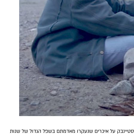
-1940, העיבוד הנפלא של ג'ון פורד לספרו של ג'ון סטיינבק על איכרים שנעקרו מאדמתם בשפל הגדול של שנות