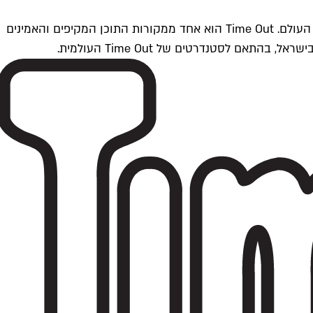
Time Outתל אביב הוא חלק מרשת Time Out Global — רשת מדיה בינלאומית הפועלת ב-360 ערים מרכזיות וב-60 מדינות ברחבי העולם. Time Out הוא אחד ממקורות התוכן המקיפים והאמינים