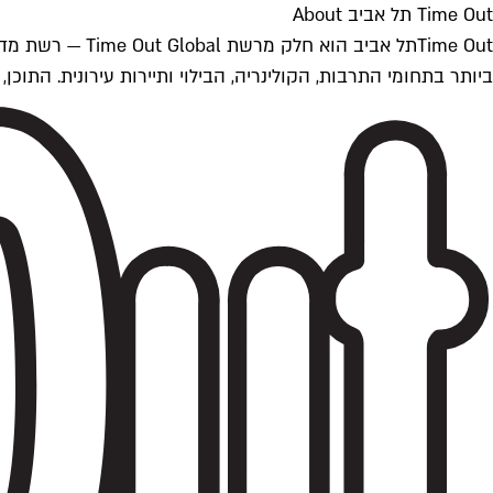
Time Out תל אביב About
ביותר בתחומי התרבות, הקולינריה, הבילוי ותיירות עירונית. התוכן, שמתעדכן 24/7, נכתב ונערך על ידי צוות עיתונאים מקצועי מקומי בישראל, בהתאם לסטנדרט