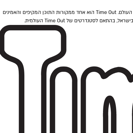
Time Outתל אביב הוא חלק מרשת Time Out Global — רשת מדיה בינלאומית הפועלת ב-360 ערים מרכזיות וב-60 מדינות ברחבי העולם. Time Out הוא אחד ממקורות התוכן המקיפים והאמינים