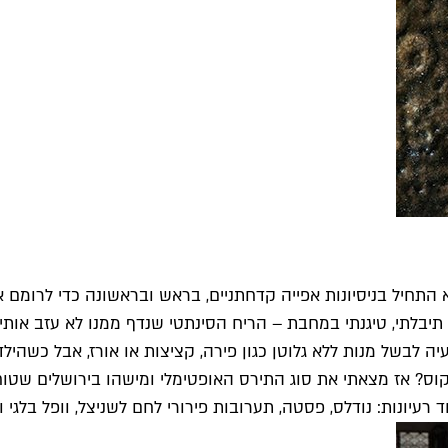
התחיל בניסיונות אפייה קדחתניים, בראש ובראשונה כדי לרומם את
תיבלתי, טיגנתי במחבת – הריח הסינתטי שנדף ממנו לא עזב אותי.
ה לבשל מנות ללא גלוטן כגון פירה, קציצות או אורז, אבל כשהי
קוס? אז מצאתי את סוג התירס האופטימלי ומישהו בירושלים שטוח
עיונות: נודלס, פסטה, תערובות פירורי לחם לשניצל, וופל בלגי ופ