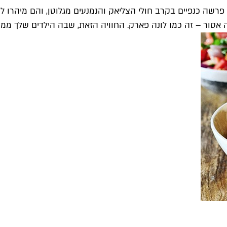
שה כנפיים בקרב חולי הצליאק והנמנעים מגלוטן, והם מיהרו ל
אסור – זה כמו לונה פארק. החוויה הזאת, שבה הילדים שלך ממו