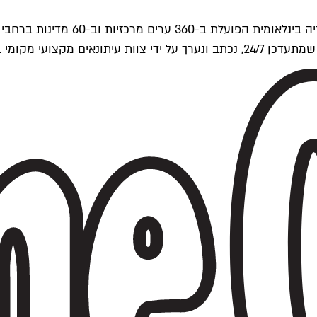
ים של Time Out העולמית.