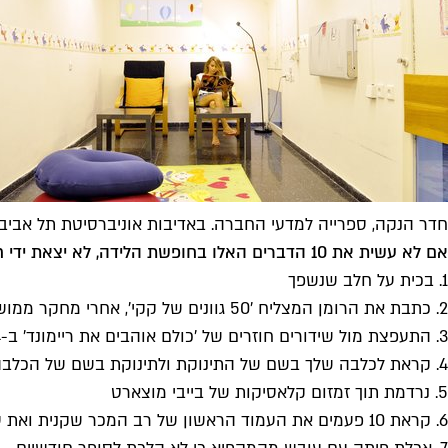
חדר הנקה, ספרייה למדעי החברה. באדיבות אוניברסיטת תל אביב
אם לא עשית את 10 הדברים האלו בחופשת הלידה, לא יצאת ידי חובתך
1. בכית על חלב שנשפך
2. כתבת את הרומן המצליח '50 גוונים של קקי', אחרי מחקר ממושך בנושא ב-google
3. התעפצת מול שידורים חוזרים של 'כולם אוהבים את ריימונד' ב-4 לפנות בוקר
4. קראת לכלבה שלך בשם של התינוקת ולתינוקת בשם של הכלבה ('ממי אתה יכול להחליף לבירה חיתול?', 'ארצה רומי! ארצה!')
5. נרדמת תוך זמזום קלאסיקות של בייבי מוצארט
6. קראת 10 פעמים את העמוד הראשון של רב המכר שקנית ואת עדיין מחכה במתח לקרוא את העמוד השני