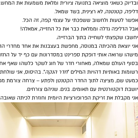
ובדיוק כשאני מוציאה בתנועה ציורית ומלאת משמעות את המחשב 
דליפה, קטנטנה, לא רצינית, בשד שמאל.
אפשר לטעות ולחשוב ששפכתי על עצמי קפה, זה הכל.
אבל הדליפה גדלה וממלאת כבר את כל החזייה, אמאלה!
יחשבו שקפצתי לשחייה בתוך הברזייה.
אני יוצאת מהכיתה במנוסה, מחפשת בעצבנות את אחד מחדרי הה
מישהו שרואה אותי דופקת ספרינט במסדרונות עם כף יד על החזה
בסוף העולם שמאלה, מאחורי חדר של חוג לשקר כלשהו שאף אחד ל
רשומות באותיות דהויות המילים "
חדר הנקה
". בהיסוס, אני שולח
כמעט שם, מציצה לתוך החדר הקטנטן ולפתע – צרחה צורמת מפלחת
יושבת דוקטורנטית עם תאומים. בנים. שניהם צורחים.
אני מקבלת את זריקת הפרופורציות היומית וחוזרת לכיתה שאובה