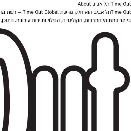
Time Out תל אביב About
ביותר בתחומי התרבות, הקולינריה, הבילוי ותיירות עירונית. התוכן, שמתעדכן 24/7, נכתב ונערך על ידי צוות עיתונאים מקצועי מקומי בישראל, בהתאם לסטנדרט