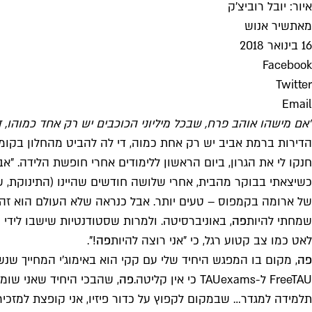
איור: יובל רוביצ'ק
מאת
שיר אנוש
16 בינואר 2018
Facebook
Twitter
Email
"אם מישהו אוהב פרח, שבכל מיליוני הכוכבים יש רק אחד כמוהו, 
הדירות ברמת אביב יש רק אחת כמוה, די לה להביט מהחלון בקומה 
חנקו לי את הגרון, ביום הראשון ללימודים אחרי חופשת הלידה. "אב
כשיצאתי בבוקר מהבית, אחרי שלושה חודשים שהיינו (התינוקת, שהי
של ארומה בקמפוס – טעים יותר. אבל כנראה שלא העולם הוא זה שה
שמחתי להיות
פה
, באוניברסיטה. ולמרות שסטודנטיות שישבו לידי 
לאט כמו צב קטוע רגל, כי "אני רוצה להיות
פה
!".
פה
, מקום בו המפגש היחיד שלי עם קקי הוא באימוג'י המחייך ש
FreeTAU ל-TAUexams כי אין קליטה.
פה
תלמידה למגדר… שבמקום לקפוץ על כדור פיזיו, אני קופצת למזכיר