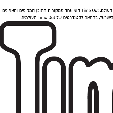
Time Outתל אביב הוא חלק מרשת Time Out Global — רשת מדיה בינלאומית הפועלת ב-360 ערים מרכזיות וב-60 מדינות ברחבי העולם. Time Out הוא אחד ממקורות התוכן המקיפים והאמינים