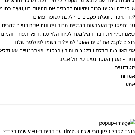
7. אכלת פיתה עם עובש מהמקפיא כי לא הלכת לסופר חודשיים
8. קיבלת ורטיגו מרוב ניסיונות להרדים את התינוק בנענועים כמו 'סירה ששטה במים צלולים'
9. התאפרת ונעלת עקבים כדי ללכת לסופר-פארם
10. נתפסו לך האצבעות ברגליים מרוב ניסיונות אקרובטיים להר
שאם תזיזי את הבוהן מילימטר לכיוון הלא נכון, הוא יתעורר והמים 
רוצים לקבל את ״טיים אאוט״ למייל? הירשמו לניוזלטר שלנו
אני מאשר/ת קבלת ניוזלטרים ומידע פרסומי מאתר ״טיים אאוט״
לאי
תזה - מגזין הסטודנטים של תל אביב
סטודנטים
אמהות
אמא
רוצה לקבל גיליון טרי של TimeOut עד הבית ב-9.90 ש"ח בלבד?