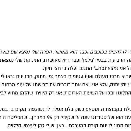
די לו להביט בכוכבים וכבר הוא מאושר. הפרח שלי נמצא שם באיז
הרביעית בבניין 'גילמן' וכבר היא מאושרת. התינוקת שלי נמצאת
ל אני נמצאת
פה
…" התגנב ועלה בי חצי חיוך.
א מרכז העולם ואני) עטופות בצמר גפן מתוק, הבניינים נראו לי ג
שתנה, אלא אני. ואם אתם זוכרים את דרישתו של עוגי מרחוב סומ
התלוננו ובכו על השעות הארוכות, אני רק קיוויתי שהזמן מחוץ לב
נשלח בקבוצת הווטסאפ כשקיבלנו מטלה להגשה.
פה
, מקום בו במק
, שהבכי היחיד שאני שומעת הוא של סטוד
ות החוג לשנות קורס במערכת… כאן יש לי זמן לעצמי. הללויה.