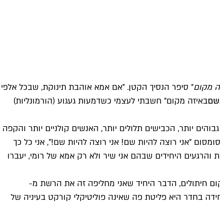
ה מקום
" סיפר הנסיך הקטן. "אם אמא אוהבת תינוקת, שבכל אלפי
שם
באיזה מקום" חשבתי לעצמי כשדמעות געגוע (הורמונליות)
בוהים יותר, הכבישים תלולים יותר, האנשים קולניים יותר והקפה
סום "אני רוצה להיות שם! אני רוצה להיות שם!", אני כל כך
ית והרגעים היחידים שבהם אני שיר ולא רק אמא של רומי, יעברו
ום חיתולים, הדבר היחיד שאני מחליפה זה את הרשת מ-
נט שנה א' שקיבל רק 94 במבחן… שהפליטה היחידה בחדר היא פליטת פה שאינה פוליטיקלי קורקט בעיניה של