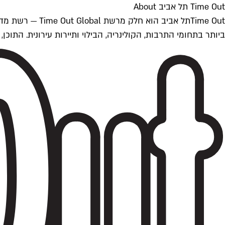
Time Out תל אביב About
ביותר בתחומי התרבות, הקולינריה, הבילוי ותיירות עירונית. התוכן, שמתעדכן 24/7, נכתב ונערך על ידי צוות עיתונאים מקצועי מקומי בישראל, בהתאם לסטנדרט