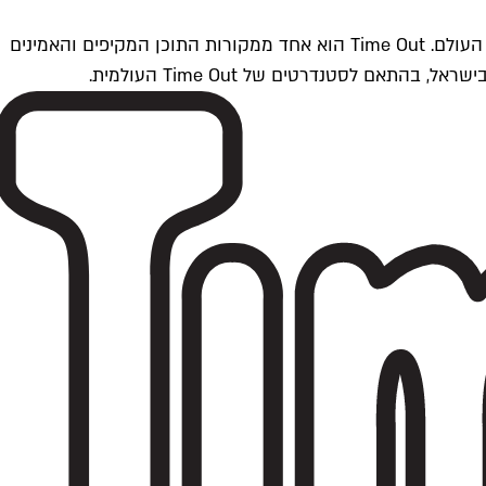
Time Outתל אביב הוא חלק מרשת Time Out Global — רשת מדיה בינלאומית הפועלת ב-360 ערים מרכזיות וב-60 מדינות ברחבי העולם. Time Out הוא אחד ממקורות התוכן המקיפים והאמינים