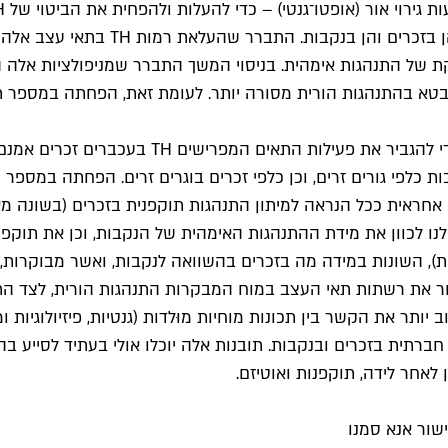
העצב האלה, ותיעדו את ההשפעות ההתנ
עצב מפרישי ה-TH גרם להגברה מובהקת של התנהגות אימהית. בניסוי המשך התברר שמנ
שימוש בשיטות אופטו־גנטיות (הפעלת תאי עצב באמצע
כלפי גורים זרים, וכן כלפי זכרים בוגרים זרים. הפחתה במספר
 אחראית ככל הנראה למיתון התנהגות תוקפנית בזכרים (בשונה מ
ו לכוון את מידת ההתנהגות האימהית של הנקבות, וכן את תוקפנ
ות), השונות במידה מה בזכרים בהשוואה לנקבות, ואשר מבוקרות, 
 את רשתות תאי העצב במוח המבקרות התנהגות הורית, לצד התנה
ב יותר את הקשר בין תכונות מוחיות מוּלדות (גנטיות, פיזיולוגיו
רתית בזכרים ובנקבות. תובנות אלה יוכלו אולי בעתיד לסייע בה
לאחר לידה, תוקפנות ואוטיזם.
שור אנא סמנו