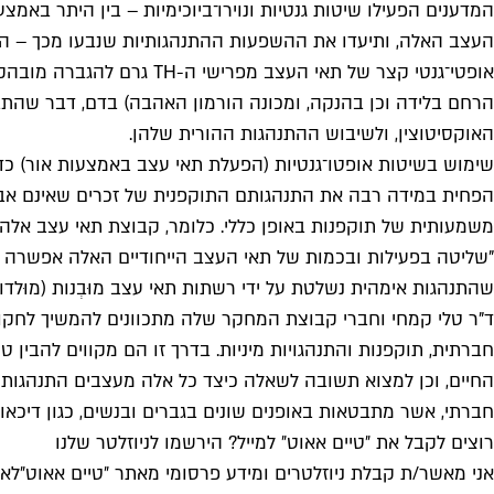
אופטי־גנטי קצר של תאי ה
האוקסיטוצין, ולשיבוש ההתנהגות ההורית שלהן.
הפחית במידה רבה את התנהגותם התוקפנית של זכרים שאינם אבות 
משמעותית של תוקפנות באופן כללי. כלומר, קבוצת תאי עצב אלה
"שליטה בפעילות ובכמות של תאי העצב הייחודיים האלה אפשרה לנ
שהתנהגות אימהית נשלטת על ידי רשתות תאי עצב מוּבְנות (מוּלד
ד"ר טלי קמחי וחברי קבוצת המחקר שלה מתכוונים להמשיך לחקור
חברתית, תוקפנות והתנהגויות מיניות. בדרך זו הם מקווים להבין טו
החיים, וכן למצוא תשובה לשאלה כיצד כל אלה מעצבים התנהגות חב
חברתי, אשר מתבטאות באופנים שונים בגברים ובנשים, כגון דיכאון 
רוצים לקבל את ״טיים אאוט״ למייל? הירשמו לניוזלטר שלנו
אני מאשר/ת קבלת ניוזלטרים ומידע פרסומי מאתר ״טיים אאוט״
לאי