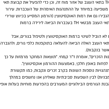
המדענים הפעילו שיטות גנטיות ונוירו־ביוכימיות – בין היתר באמצעות גירוי אור (אופטו־גנטי) – כדי להעלות ולהפחית את הביטוי של TH בתאי העצב של אזור מוח זה, וכן כדי להפעיל את קבוצת תאי
הגותיות שנבעו מכך – הן בזכרים והן בנקבות. התברר שהעלאת רמות TH בתאי עצב אלה משפיעה במיוחד על ההתנהגות האימהית של העכברות. עירור
יפולציות אלה הגבירו גם את רמות האוקסיטוצין (הורמון המסייע בכיווץ שרירי
הרחם בלידה וכן בהנקה, ומכונה הורמון האהבה) בדם, דבר שהתבטא בהתנהגות הורית מסורה יותר. לעומת זאת, הפחתה במספר תאי העצב מבטאי TH בעכברות הביאה לירידה ברמות
ות אור) כדי להגביר את פעילות התאים המפרישים TH בעכברים זכרים אמנם לא הוביל לשינוי ברמות האוקסיטוצין ולטיפול בגורים, אבל
 תאי העצב האלה הביאה להעלאה בתוקפנות כלפי גורים, ולהגברה
אשר בנקבות).
ות הזכרים", אומרת ד"ר קמחי. "תוצאות המחקר מרמזות על כך
לפחות באופן חלקי, באמצעות ההורמון אוקסיטוצין".
גויות נוספות השונות בקרב זכרים ונקבות, כמו תקשורת
ת ומבניות) לבין השפעות סביבתיות שאליהן אנו נחשפים במהלך
בנת הגורמים הביולוגיים המעורבים בהפרעות מוחיות בעלות אופי