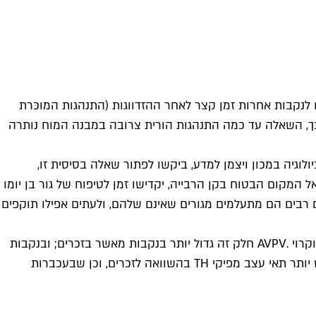
ם לנקבות אחרות זמן קצר לאחר ההזדווגות (התנהגות המוכּרת
 שכך, השאלה עד כמה התנהגות הורית צרובה במבנה המוח נותרה
לוגיה במכון ויצמן למדע, ביקשו לפתור שאלה בסיסית זו,
 המקום הבטוח בקן הרבייה, יקדישו זמן לטיפוח של גור בן יומו
ם רבים הם מתעלמים מגורים שאינם שלהם, ולעתים אפילו תוקפים
כדי לחקור כיצד מבקר המוח התנהגות הורית זו – בזכרים ובנקבות – התמקדו המדענים בחלק קטן של המוח הנמצא בהיפותלמוס וקרוי .AVPV חלק זה גדול יותר בנקבות מאשר בזכרים; ובנקבות
יש בו יותר תאי עצב המבטאים את החלבון TH (טירוזין הידרוקסילז), שלו תפקיד בייצור השליח העצבי דופאמין. נמצא שבעכברות יש יותר תאי עצב מפיקי TH בהשוואה לזכרים, וכן שבעכברות