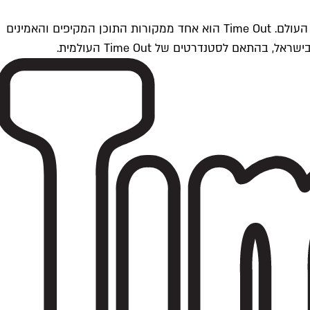
Time Outתל אביב הוא חלק מרשת Time Out Global — רשת מדיה בינלאומית הפועלת ב-360 ערים מרכזיות וב-60 מדינות ברחבי העולם. Time Out הוא אחד ממקורות התוכן המקיפים והאמינים