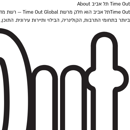
Time Out תל אביב About
ביותר בתחומי התרבות, הקולינריה, הבילוי ותיירות עירונית. התוכן, שמתעדכן 24/7, נכתב ונערך על ידי צוות עיתונאים מקצועי מקומי בישראל, בהתאם לסטנדרט