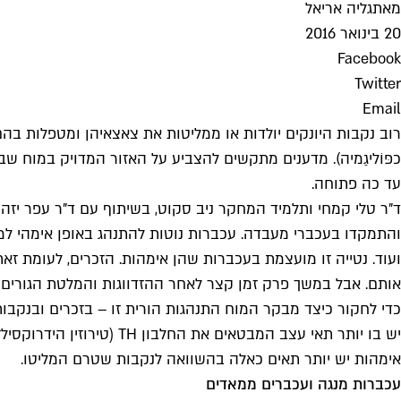
מאת
גליה אריאל
20 בינואר 2016
Facebook
Twitter
Email
רוב נקבות היונקים יולדות או ממליטות את צאצאיהן ומטפלות בהם
כפּוֹליגַמיה). מדענים מתקשים להצביע על האזור המדויק במוח ש
עד כה פתוחה.
ד"ר טלי קמחי ותלמיד המחקר ניב סקוט, בשיתוף עם ד"ר עפר יזהר
והתמקדו בעכברי מעבדה. עכברות נוטות להתנהג באופן אימהי למדי 
ועוד. נטייה זו מועצמת בעכברות שהן אימהות. הזכרים, לעומת ז
אותם. אבל במשך פרק זמן קצר לאחר ההזדווגות והמלטת הגורים ה
אימהות יש יותר תאים כאלה בהשוואה לנקבות שטרם המליטו.
עכברות מנגה ועכברים ממאדים