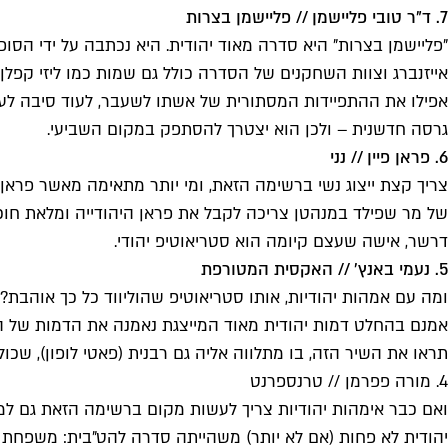
7. ד"ר טובי פליישמן // פליישמן בצרות
"פליישמן בצרות" היא סדרה מאוד יהודית. היא נכתבה על ידי הסו
אייזנברג וצוות השחקנים של הסדרה כולל גם שמות כמו ליזי קפלן, 
אפילו את ההתפיידות המסתורית של אשתו לשעבר, לעוד סיבה לעיסו
גרסה חדשנית – ולכן הוא יצטרך להסתפק במקום השביעי.
6. פראן פיין // נני
צריך קצת ייצוג נשי ברשימה הזאת, ומי יותר מתאימה מאשר פראן פ
של מר שפילד במנהטן צריכה לקבל את פראן היהודייה ומלאת חוכמת
דרשר, אישה שעצם קיומה הוא סטריאוטיפ יהודי.
5. נעמי באנץ' // האקסית המטורפת
ומה עם אמהות יהודיות, אותו סטריאוטיפ שהוליווד כל כך אוהבת?
תראו את השיר הזה, בו מתלווה אליה גם רבנית (פאטי לופון), שכו
4. מורה פפרמן // טרנספרנט
יהודית לא פחות (אם לא יותר) משהייתה סדרה להט"בית: משפחת פ