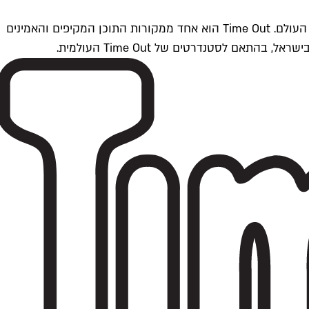
Time Outתל אביב הוא חלק מרשת Time Out Global — רשת מדיה בינלאומית הפועלת ב-360 ערים מרכזיות וב-60 מדינות ברחבי העולם. Time Out הוא אחד ממקורות התוכן המקיפים והאמינים