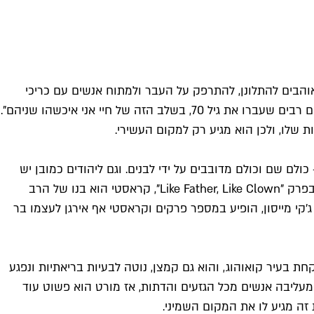
ן, שאוהבים להתלונן, להתרפק על העבר ולמתוח אנשים עם כריכי
טונה ענקיים. למרות שרק הדמות של גיל, בגילומו של קרול, הוא באמת יהודי, ג'ורג' תיאר את עצמו כ"לא יהודי ולא אישה, אך כמו גברים רבים שעברו את גיל 70, בשלב הזה של חיי אני איכשהו שניהם".
ת שלו, ולכן הוא מגיע רק למקום העשירי.
לם שם וכולם מדובבים על ידי לבנים. וגם ליהודים כמובן יש
נציג בעיר והוא הליצן האהוב קראסטי, או בשמו האמיתי הרשל קראסטובסקי (בקולו של דן קסטלנטה. איטלקי, כמובן). כפי שנחשף בפרק "Like Father, Like Clown", קראסטי הוא בנו של הרב
ג'קי מייסון, הופיע במספר פרקים וקראסטי אף אירגן לעצמו בר
 בעיר קואוהוג, והוא גם קמצן, נוטה לבעיות בריאתיות ונפגע
 מעליבה אנשים מכל הגזעים והדתות, אז מורט הוא פשוט עוד
 זה מגיע לו את המקום השמיני.