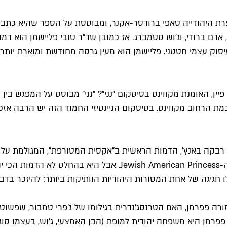
פרת היהודייה טאפי ברודסר-אקנר, ומבוססת על הספר שהיא כתבה ב
אדם ברודי, וג'וש סטמברג. אז כמובן שד"ר טובי פליישמן הוא דמות
ק עצמי חטטני. פליישמן הוא מעין גרסה מחודשת ומוארת יותר של
יין, האומנת מקווינס בסיטקום "נני"? "נני" מבוסס על המפגש בי
 הרחוב מקווינס. בסיטקום הניינטיזי החמוד הזה יש הרבה אזכורי
 רבקה באנץ', הדמות הראשית ב"אקסית המטורפת", המגולמת על יד
אמנם בהחלט דמות יהודית מאוד המייצגת נאמנה את הדמות של ה-ess
לו חגיגה של אחת המסורות היהודיות הוותיקות ביותר: להיזכר בדב
פרמן היא משפחה יהודית למופת (הבן האמצעי, ג'וש, בעצמו סוג 