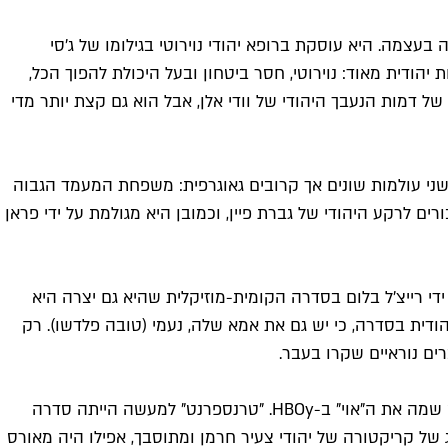
עצמה. היא עוסקת ברופא יהודי נוירוטי בגילומו של ג'סי
 יהודית מאוד: נוירוטי, חסר ביטחון ובעל היכולת להפוך הכל,
 דמות הנעבך היהודי של וודי אלן, אבל הוא גם קצת יותר מדי
ן שני עולמות שונים אך קרובים גאוגרפית: משפחת המעמד הגבוה
ם לרקע היהודי של גברת פיין, וכמובן היא מגולמת על ידי פראן
י רייצ'ל בלום בסדרה הקומית-מוזיקלית שהיא גם יצרה היא
Jewish American Princ. אבל היא בהחלט לא הדמות הכי יהודית בסדרה, כי יש גם את אמא שלה, נעמי (טובה פלדשו). רק
רים נוראיים שקרו בעבר.
ואם כבר אימהות יהודיות צריך לעשות מקום ברשימה הזאת גם למורה פפרמן, האם הטרנסג'נדרית בגילומו של ג'פרי טמבור, שפשוט שמה את ה"אוי" ב-HBOy. "טרנספרנט" למעשה הייתה סדרה
של קריקטורה של יהודי צעיר חרמן ומתוסבך, אפילו היה מאורס