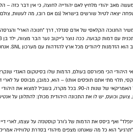
ה מאב יהודי מלחיץ לאם יהודייה לחוצה, כי אין דבר כזה – הלי
פחה יצאה לטיול שורשים בישראל (גם אם רובו, מה לעשות, צולם ב
עושה את נאום הב
י היהודי הכי מפורסם בעולם, הדמות שלו בסיטקום האגדי שנקרא על 
וקסי, תלוי מתי אתם תופסים אותו) – הוא, כמובן, מבוסס על לארי
המלחיצות שלו בשביל שהסדרה לא תהיה יהודית מדי עבור הקהל האמריקאי
 צועק וכועס, יש לו את התכונה היהודית מכולן: להתלונן על אנטי
לד" ואף ביסס את הדמות של ג'ורג' קוסטנזה על עצמו, לארי דייווי
 של עצמו בסדרה "תרגיע" של HBO. דייוויד של "תרגיע" הוא כל מה שאנחנו מצפים מיהודי בס