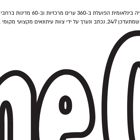
ים של Time Out העולמית.