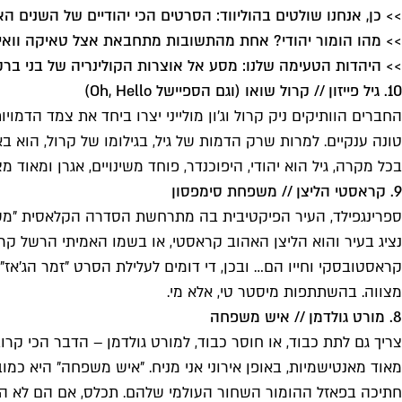
>> כן, אנחנו שולטים בהוליווד: הסרטים הכי יהודיים של השנים הא
>> מהו הומור יהודי? אחת מהתשובות מתחבאת אצל טאיקה וואיט
>> היהדות הטעימה שלנו: מסע אל אוצרות הקולינריה של בני ברק
10. גיל פייזון // קרול שואו (וגם הספיישל Oh, Hello)
החברים הוותיקים ניק קרול וג'ון מולייני יצרו ביחד את צמד הדמוי
בכל מקרה, גיל הוא יהודי, היפוכנדר, פוחד משינויים, אגרן ומאוד
9. קראסטי הליצן // משפחת סימפסון
ספרינגפילד, העיר הפיקטיבית בה מתרחשת הסדרה הקלאסית "משפחת 
קראסטובסקי וחייו הם… ובכן, די דומים לעלילת הסרט "זמר הג'אז"
מצווה. בהשתתפות מיסטר טי, אלא מי.
8. מורט גולדמן // איש משפחה
צריך גם לתת כבוד, או חוסר כבוד, למורט גולדמן – הדבר הכי קר
מאוד מאנטישמיות, באופן אירוני אני מניח. "איש משפחה" היא כמו
חתיכה בפאזל ההומור השחור העולמי שלהם. תכלס, אם הם לא היו קו