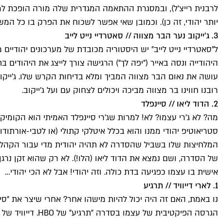
לרבנית רייצ'ל), ובמסגרת ההתאמה המגדרית שלה מורה הופכת למעש
יותר יהודי, זה כן). וכמובן שאי אפשר לשכוח את הפרק בו כל המש
3. ג'ייקוב נער הבר מצווה // סאטרדיי נייט לייב
רובנו חווינו בר מצווה מביכה ויכולים לצחוק עם ועל ג'ייקוב.
2. הדוד ליאו // סיינפלד
מה? לא ג'רי עצמו? לא! למרות שג'רי סיינפלד האמיתי הוא הקומיקא
סטריאוטיפ יהודי ממנו והוא בכלל איטלקי קתולי (או לטבי-אורתוד
של הסדרה, ושם נמצא את הדוד ליאו (הלו!). לא רק שהוא זקן נרגן,
אישית בו עצמו כפגיעה בדת כולה. וזה יהודי! אבל לא הכי יהודי…
1. לארי דייוויד // תרגיע
נו באמת, האם זה היה יכול להיות מישהו אחר? אחרי שיצר את "סיינפ
הגרסה הפיקטיבית