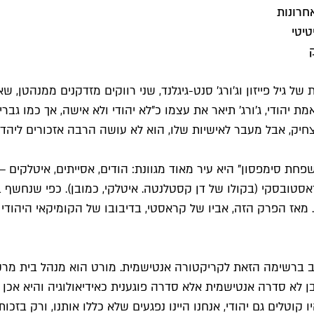
חרונות
יטי
ות של גיל פייזון וג'ורג' סנט-גיגלנד, שני רווקים מזדקנים ממנהט
 מצחיק, אבל מעבר לאישיות שלו, הוא לא עושה הרבה אזכורים ליהדו
סימפסון" היא עיר מאוד מגוונת: הודים, אסייתים, איטלקים – כו
. מאז הפרק הזה, אביו של קראסטי, בדיבובו של הקומיקאי היהודי 
וב ברשימה הזאת לקריקטורה אנטישמית. מורט הוא מנהל בית מרקחת
בן לא סדרה אנטישמית אלא סדרה פוגענית כאידיאולוגיה והיא אכן
טלים גם יהודי, אנחנו היינו נפגעים שלא כללו אותנו, ורק בזכות