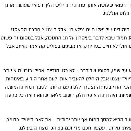
ך רפואי שעושה אותך פחות יהודי (יש הליך רפואי שעושה אותך
לוס אנג'לס).
ל"סאטרדיי נייט לייב" יש היסטוריה מכובדת של מערכונים יהודיים משיר החנוכה הקלאסי של אדם סנדלר, דרך "חנוכה הארי" והגרסה היהודית של "אלו חיים נפלאים". אבל ב-2012 חברת הקאסט
היהודייה ונסה באייר ("יפה לך") הרגישה צורך לייצג את היהודים בתכנית עם דמות קבועה. ככה נוצר ג'ייקוב נער הבר מצווה, ילד בן 13 חמוד שבא לדבר בעיקרון על חג החנוכה, אבל במקום זה פשוט
ר מצווה המביך ומלא בדיחות הקרש שלו. ג'ייקוב הוא הזדמנות ליהודים מכל ארץ להזדהות עם מערכון SNL. אנחנו אולי לא חיים בניו יורק, או מבינים בפוליטיקה אמריקאית, אבל
שמו, בסופו של דבר – לא כזו יהודייה. אפילו ג'ורג' הוא יותר
 דיוויד עצמו אבל הוחלט להעביר אותו לעם אחר הידוע באימהות
 של שנות ה-90. בכל מקרה, בשביל למצוא את היהודי הכי יהודי בסדרה נצטרך ללכת עמוק יותר לסבך דמויות המשנה
שמיות. היהדות היא כזו חלק חשוב מליאו, שהוא רואה כל פגיעה
ד הביא למסך דמות אף יותר יהודית – את לארי דייוויד. כלומר,
דרת טלוויזיה אמריקאית: נוירוטי, עקשן, חכם מדי וכמובן: הכי מצחיק בעולם.