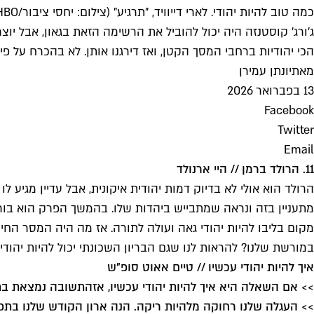
כמה טוב להיות יהודי. לארי דייוויד, "תרגיע" (צילום: יחסי ציבור/HBO)
ג'ורג' קוסטנזה היה יכול להוביל את הרשימה הזאת בגאון, אבל יוצ
הכי יהודיות ברחבי המסך הקטן, ואז דירגנו אותן. לא בהכרח על פ
מאת
יונתן עמירן
13 בפברואר 2026
Facebook
Twitter
Email
11. הרולד ברמן // היי ארנולד
מתעניין בזה ונראה שמתבייש ביהדות שלו. בהמשך הפרק הוא בורח
מקום בליבו להיות יהודי גאה ועולה לתורה. אז מה היה המסר החי
במורשת שלנו? להראות לנו שגם הבריון השכונתי יכול להיות יהודי
איך להיות יהודי עכשיו // טיים אאוט סופ"ש
>> אם השאלה היא איך להיות יהודי עכשיו, אז
התשובה נמצאת בת
>> העגלה שלנו רחוקה מלהיות ריקה. הנה ארון הקודש שלנו בתפ