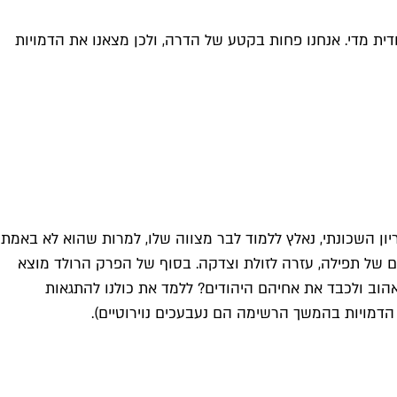
ודית מדי. אנחנו פחות בקטע של הדרה, ולכן מצאנו את הדמויות
יהודית איקונית, אבל עדיין מגיע לו מקום ברשימה הזאת. בפרק "Harold's Bar Mitzvah", הרולד, הבריון השכונתי, נאלץ ללמוד לבר מצווה שלו, למרות שהוא לא באמת
ם של תפילה, עזרה לזולת וצדקה. בסוף של הפרק הרולד מוצא
אהוב ולכבד את אחיהם היהודים? ללמד את כולנו להתגאות
ב הדמויות בהמשך הרשימה הם נעבעכים נוירוטיים).