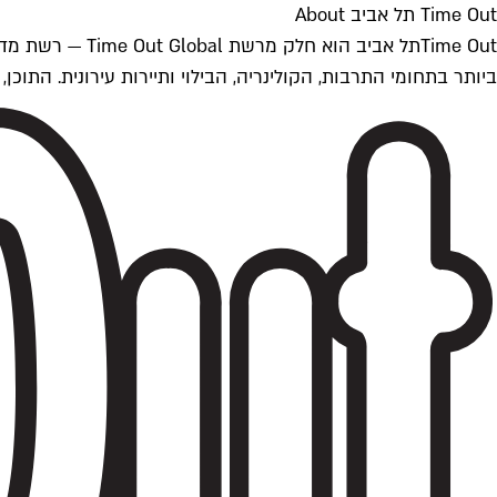
Time Out תל אביב About
ביותר בתחומי התרבות, הקולינריה, הבילוי ותיירות עירונית. התוכן, שמתעדכן 24/7, נכתב ונערך על ידי צוות עיתונאים מקצועי מקומי בישראל, בהתאם לסטנדרט