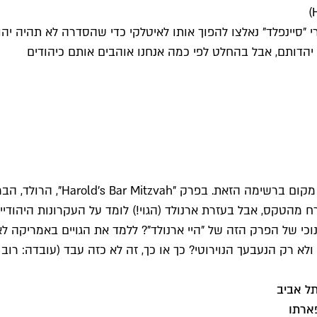
רי "סיינפלד" נאלצו להפוך אותו לאיטלקי כדי שהסדרה לא תהיה יה
י יהדותם, אבל בהחלט לפי כמה אנחנו אוהבים אותם כיהודים
הרולד הוא אולי לא בדיוק דמות 
 מהטקס, אבל בעזרת ארנולד (הגוי!) לומד על העקרונות היהודיי
נוכי של הפרק הזה של "היי ארנולד"? ללמד את הגויים באמריקה ל
 ולא רק הנעבעך הנוירוטי? כך או כך, זה לא כזה עבד (עובדה: רו
ל אביב
ארתו