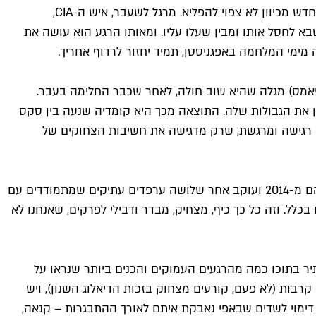
– אבל קודם כל, יש סיפור אדיר שנתווה בעדינות, כזו שלפעמים מרגיש אפילו איטי מידי, אבל בנחישות, ומתפוצץ לך בפנים כל פעם מחדש מכיוון לא צפוי להפליא. מרגל לשעבר, איש ה-CIA,
 לחסל אותו ומבין שעלו עליו. ומאותו הרגע הוא עושה את
מימי המלחמה באפגניסטן, תמיד יחזור לרדוף אחריך.
צ'אן, שמתה בגיל 45 מסרטן, ומתחילה כשמולי (מישל ויליאמס) מגלה שהיא שוב חולה, לאחר שכבר החלימה בעבר.
ויוצאת לבחון את הגבולות שלה. התוצאה מכך היא קומדיה שנעה בין סקס
ם רגישה ומרגשת, שרק מדגישה את חשיבות הצחוקים של
הסיטקום ההיסטרי של טאיקה וואיטיטי ("ת'ור: אהבה ורעם") וג'מיין קלמנט ("פלייט אוף דה קונקורדס") מבוסס על סרט הקאלט שלהם מ-2014 ועוקב אחר שלושה ערפדים עתיקים שמתמודדים עם
כלל. וזה כל כך כיף, מצחיק, מבדר ודבילי לפרקים, שאנחנו לא
יר בתוכו כמה מהרגעים העמוקים והכנים ביותר שנראו על
רבות (לא פעם, קורעים מצחוק בזכות הדיאלוג השנון), ויש
 דימוי לשדים שבאפי נאבקת איתם לאורך ההתבגרות – קנאה,