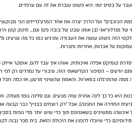
ועבר על בסיס יומי. היא פשוט עוברת את זה עם ערפדים.
ת הכוכבים" ועל הדרך יצרה את אחד המרצ'נדייזים הכי מבוקשים בו
 של מנדלוריאני (בן אותו שבט של בובה פט) וגם… תינוק קטן וירו
גלקטי הזה פשוט עושה את העבודה ומרגיש כמו כל מה שרצינו מ"
מוקות על אבהות, אחריות וחברות.
פיתחה כדי להראות למתחרים ב-DC איך עושים סדרת קומיקס אפלה ואיכותית, ואוהו איך עב
תם יודעים – הסיפור הקלישאתי הזה. וגיבורי על נמדדים רק לפי ה
ה ממה שהתרגלנו במארוול, והאמת שהשינוי מרענן, אז כמה חבל ה
 היא כל כך ליגה אחרת שזה מכעיס. וגם סלינה גומז מעולה. וזה 
יעית החזירה את החגיגה), אבל "רק רוצחים בבניין" כבר קבעה 
שהו ממשיכים בשאנניגנס תוך כדי שיש יותר מדי גופות בסביבה
דותיהם כדי שיוכלו להפגין את היכולת הזאת. בית ספר גבוה לקומ