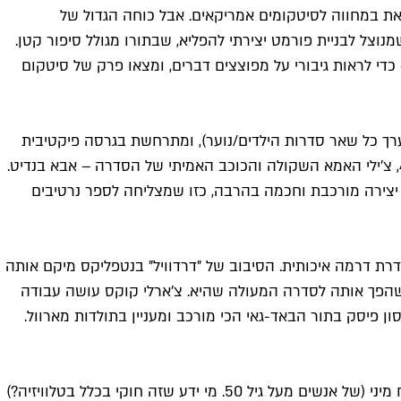
ת במחווה לסיטקומים אמריקאים. אבל כוחה הגדול של
יצינו), אלא ברעיון נראטיבי פשוט שמנוצל לבניית פורמט יצירתי להפליא, שבתורו מגולל סיפור קטן.
 כדי לראות גיבורי על מפוצצים דברים, ומצאו פרק של סיטקום
ערך כל שאר סדרות הילדים/נוער), ומתרחשת בגרסה פיקטיבית
של בריסביין, אוסטרליה, עיר בה כולם הם בעצם כלבים מזנים שונים. הסדרה מתמקדת במשפחת הילר, בלואי בת ה-6, בינגו בת ה-4, צ'ילי האמא השקולה והכוכב האמיתי של הסדרה – אבא בנדיט.
 יצירה מורכבת וחכמה בהרבה, כזו שמצליחה לספר נרטיבים
סדרת דרמה איכותית. הסיבוב של "דרדוויל" בנטפליקס מיקם אותה
 שהפך אותה לסדרה המעולה שהיא. צ'ארלי קוקס עושה עבודה
ן פיסק בתור הבאד-גאי הכי מורכב ומעניין בתולדות מארוול.
ההוכחה שכשיש לך סיפור טוב, הכל יכול לקרות, גם אם הוא מאבד את דרכו בדרך. כן, יש צוות שחקנים אדיר, ויש אקשן, ואפילו מתח מיני (של אנשים מעל גיל 50. מי ידע שזה חוקי בכלל בטלוויזיה?)