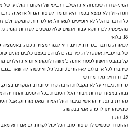
המיני-סדרה שפתחה את השלב הרביעי של היקום הקולנועי של מא
כל הדברים הנ"ל לא אופייניים למארוול, או לסדרות קומיקס, ולכן
מהפיפטיז. לכן דווקא עבור אנשים שלא נמשכים לסדרות קומיקס, ו
18. בלואי
לכאורה, מדובר בסדרת ילדים. היא לגמרי מצוירת ככה, באנימצי
קל במבט ראשון לפטור אותה כ"משהו לתקוע איתו את הילדים מול 
שידברו לכל אדם (גם לא-הורים), ובכל גיל, ואיכשהו להישאר בגובה 
17. דרדוויל: נולד מחדש
סדרות גיבורי על לא מקבלות הרבה קרדיט וברוב המקרים בצדק, אב
גבוה במצעד סדרות גיבורי העל הטובות בכל הזמנים, והתחייה 
נהדרת בתפקיד הראשי כגיבור העל העיוור מאט מורדוק, אבל הסדרה
שמישהו יתן לו פרס אמי בבקשה.
16. הזקן