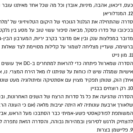
כעס, דיכאון, אהבה, מיניות, אובדן וכל מה שכל אחד מאיתנו עובר 
12. המנדלוריאן
סדרה שהתחילה את הגלגול הנוכחי של היקום הטלוויזיוני של "מלחמ
בכיכובו של פדרו פסקל, מביאה סיפור עשוי טוב על מסע בין גלקטי
מדובר במפלצות ענק ובין אם מדובר בקרב יריות, המערבון הבין-
ברשימה, שעדיין מצליחה לשמור על קלילות מסויימת לצד שאלות ע
11. מון נייט
הסדרה שמארוול 
אישיות שמגלה שיש לו כוחות על שניתנו לו מאל הירח המצרי. נו, א
אית'ן הוק, שנותן תפקיד מצוין עם אסתטיקה ומיתולוגיה מעט שונ
10. רק רוצחים בבניין
הסדרה שהניעה את כל גל סדרות הרצח של השנים האחרונות, ובכנות
שלאורך ארבעת עונותיה לא היתה יציבות מלאה (אם כי העונה הרב
המשותפת לפודקאסטי פשע-אמיתי כבר הסתבכו מעל הראש, אבל איכ
להצחיק ולרגש לסירוגין ובמהירות גבוהה, והסדרה הזאת נתפרה למי
9. פליישמן בצרות