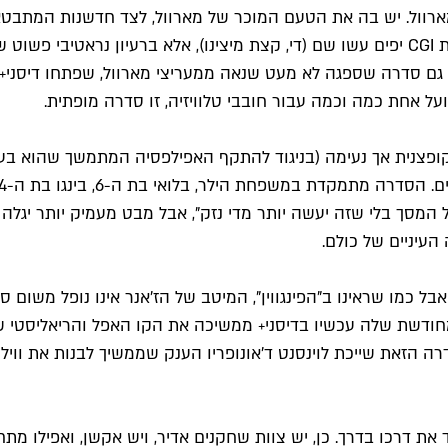
רוול. יש בה את הטעם המוכר של מארוול, לצד חדשנות המתבטא
וונדה-ויז'ן לא נמצא בכמה היא תרמה לסיפור הגדול או איזה קרבות CGI יפים עשו שם (די, קצת מ
 זו גם סדרה שספגה לא מעט שנאה ממעריצי מארוול, שפתחו דיסני+
על אחת כמה וכמה עבור חובבי טלוויזיה, זו סדרה מופתית.
ה קופצנית אך נעימה (בניגוד להתקף האפילפסיה המתמשך שהוא ב
המסך בלי שזה יעשה יותר מדי נזק", אבל מבט מעמיק יותר יגלה
העיניים של כולם.
ל כמו שראינו ב"הפינגווין", המיטב של הז'אנר אינו נופל משום 
המחודשת שלה עכשיו בדיסני+ ממשיכה את הקו האפל והריאליסטי
 הזאת שייכת לוינסנט ד'אונופריו הענק שממשיך לבנות את ווילסו