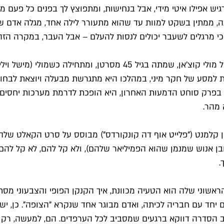
 ממתין בשקט למוות עד שהוא מתעורר לילה אחד, מגלה אדם שבא
כי מרגלים לשעבר יכולים לנסות להעלם – אבל העבר, במקרה הזה 
סדרה המבוססת על פודקאסט מצליח בעל אותו השם ועל חייה של מולי קו
ם לחיות, והיא מחליטה לצאת למסע של חקר מיני, במהלכו היא מתגרשת מבעלה 
חד בפרק סוחט הדמעות האחרון, היא הופכת לדרמת מערכות יחסי
 מהר.
ובן אנוש שמנמן שהוא הפמיליאר שלהם), ולא קל להם, לא קל להם ב
.
ראשוני שלה הוא הטעיה מכוונת, איך הקנקן הפופי והצבעוני מסת
חד עם חבריה לכיתה, ואדם מבוגר אחד שנקרא "הצופה". כן, יש ק
 לב הסדרה דווקא ברגעים שמסביב לכל הערפדים. הם, למעשה, רק