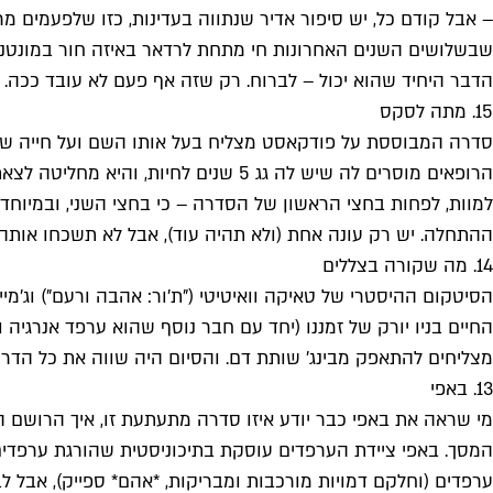
שבשלושים השנים האחרונות חי מתחת לרדאר באיזה חור במונטנה,
הדבר היחיד שהוא יכול – לברוח. רק שזה אף פעם לא עובד ככה. 
15. מתה לסקס
הרופאים מוסרים לה שיש לה גג 5 שני
למוות, לפחות בחצי הראשון של הסדרה – כי בחצי השני, ובמיו
ההתחלה. יש רק עונה אחת (ולא תהיה עוד), אבל לא תשכחו אותה
14. מה שקורה בצללים
החיים בניו יורק של זמננו (יחד עם חבר נוסף שהוא ערפד אנרגיה 
מצליחים להתאפק מבינג' שותת דם. והסיום היה שווה את כל הדרך
13. באפי
מי שראה את באפי כבר יודע איזו סדרה מתעתעת זו, איך הרושם ה
המסך. באפי ציידת הערפדים עוסקת בתיכוניסטית שהורגת ערפדים י
ערפדים (וחלקם דמויות מורכבות ומבריקות, *אהם* ספייק), אבל