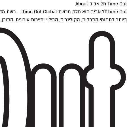
Time Out תל אביב About
ביותר בתחומי התרבות, הקולינריה, הבילוי ותיירות עירונית. התוכן, שמתעדכן 24/7, נכתב ונערך על ידי צוות עיתונאים מקצועי מקומי בישראל, בהתאם לסטנדרט