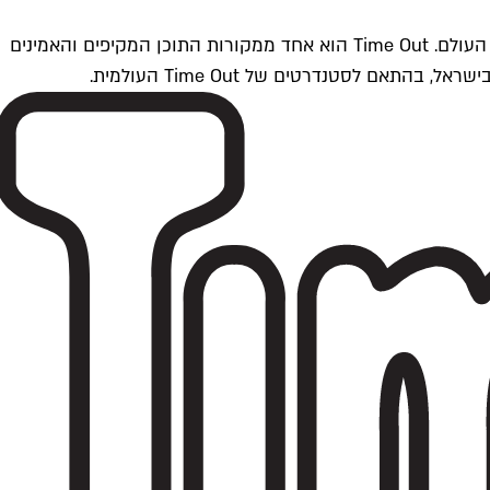
Time Outתל אביב הוא חלק מרשת Time Out Global — רשת מדיה בינלאומית הפועלת ב-360 ערים מרכזיות וב-60 מדינות ברחבי העולם. Time Out הוא אחד ממקורות התוכן המקיפים והאמינים