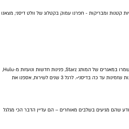
ת קטנות ומבריקות - חפרנו עמוק בקטלוג של וולט דיסני, מצאנו
כשדיסני+ נחתו סוף סוף בישראל, לפני בדיוק 3 שנים החודש, התחילו לזרום לארץ סדרות מאגפים שעוד לא ראינו – פנינות ישנות שנשמרו במאגרים של המותג Starz, פנינות חדשות ונועזות מ-Hulu,
קומדיות מבריקות ופורצות דרך מ-FX, יצירות קומיקס ממארוול הענקית, התמתחויות פרנצ'ייז של "מלחמת הכוכבים" ועוד פנינות שונות שזמינות עד כה בדיסני+. לרגל 3 שנים לשירות, אספנו את
ים יודע שהם מגיעים בשלבים מאוחרים – הם עדיין הדבר הכי מגלגל