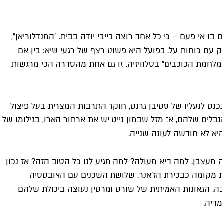
 אי פעם – כי כל אחד רוצה בייבי יודה בבית. "המנדלוריאן",
ק עם כוחות על. בפועל היא פשוט רצף של רגעי שיא: בין אם
מלחמת הכוכבים" בטלוויזיה. זו גם אחת מהסדרה הכי מרגשות
ד להם. אוסקר אייזק נכנס לנעליו של סטיבן גרנט, חוקר התרבות המצרית בעל פיצול
נבלים שלהם, אז מזל שבמון נייט יש את ארתור הארו, בגילומו של
יא לא חודשה לעונה שנייה.
מעצבן. למה היא מעולה? למה מגיע לנו כל הטוב הזה? אז נכון
את מקומה כבכירת הז'אנר. שלושת השכנים עם האובססיה
. הגאונות האמיתית של שורט ומרטין נעוצה ביכולת שלהם
דיה.