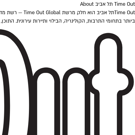
Time Out תל אביב About
ביותר בתחומי התרבות, הקולינריה, הבילוי ותיירות עירונית. התוכן, שמתעדכן 24/7, נכתב ונערך על ידי צוות עיתונאים מקצועי מקומי בישראל, בהתאם לסטנדרט