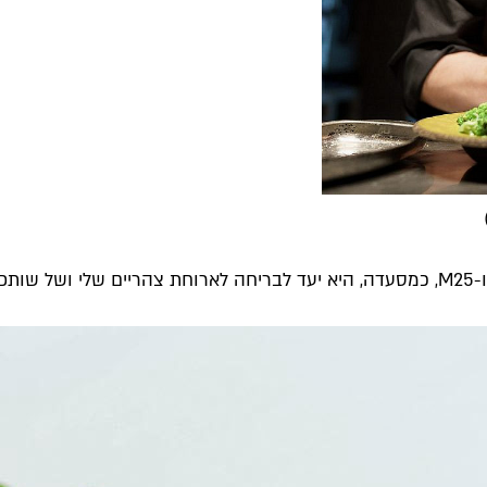
מקום אחד בשני כובעים: מיט מרקט הוא ספק הבשר של פופינה, ו-M25, כמסעדה, היא יעד לבר