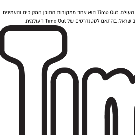
Time Outתל אביב הוא חלק מרשת Time Out Global — רשת מדיה בינלאומית הפועלת ב-360 ערים מרכזיות וב-60 מדינות ברחבי העולם. Time Out הוא אחד ממקורות התוכן המקיפים והאמינים