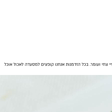
יחה לארוחת צהריים שלי ושל שותפיי צחי ועומר. בכל הזדמנות אנחנו קופצים למסעדה לאכול אוכל