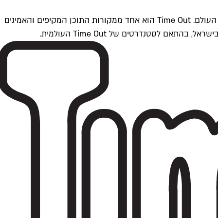
Time Outתל אביב הוא חלק מרשת Time Out Global — רשת מדיה בינלאומית הפועלת ב-360 ערים מרכזיות וב-60 מדינות ברחבי העולם. Time Out הוא אחד ממקורות התוכן המקיפים והאמינים