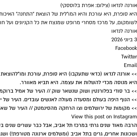
אורנה לנדאו (צילום: אפרת בלוססקי)
היא סופרת, היא עורכת והיא המו״לית של הוצאת ״התחנה״ האיכות
לשומקום, על מרכז מסחרי מרופט שמנצח את כל הקניונים ועל חוף 
אורנה לנדאו
3 ביוני 2026
Facebook
Twitter
Email
>> אורנה לנדאו (
כדאי שתעקבו
) היא סופרת, עורכת ומו"ל
הוצאת 
היא מנוסה מכדי להשלות את עצמה. היא תביא מאוורר.
>> בר סודי בפלורנטין ושוק שנשאר שוק // העיר של אמיל ברוקמן
>> הנוף היפה בעולם ומסעדה מעולה לאנשים עובדים. העיר של י
>> מקומות של ירושלמים וצו הרחקה מהסינמטק // העיר של שאו
View this post on Instagram
הרבה מאוד שנים גרתי במרכז תל אביב, אבל כבר עשרים שנים בערך
ושכונות אחרים, גרים בתל אביב (ומשלמים ארנונה מטורפת!) ושג