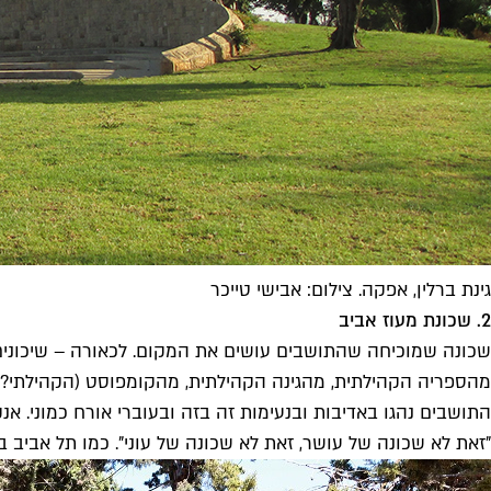
גינת ברלין, אפקה. צילום: אבישי טייכר
2. שכונת מעוז אביב
שכונה שמוכיחה שהתושבים עושים את המקום. לכאורה – שיכונים 
מהספריה הקהילתית, מהגינה הקהילתית, מהקומפוסט (הקהילתי?)
התושבים נהגו באדיבות ובנעימות זה בזה ובעוברי אורח כמוני. 
"זאת לא שכונה של עושר, זאת לא שכונה של עוני". כמו תל אביב ב