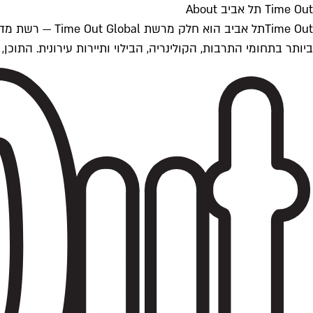
Time Out תל אביב About
ביותר בתחומי התרבות, הקולינריה, הבילוי ותיירות עירונית. התוכן, שמתעדכן 24/7, נכתב ונערך על ידי צוות עיתונאים מקצועי מקומי בישראל, בהתאם לסטנדרט